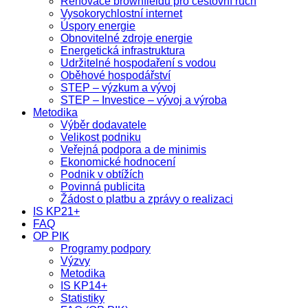
Renovace brownfieldů pro cestovní ruch
Vysokorychlostní internet
Úspory energie
Obnovitelné zdroje energie
Energetická infrastruktura
Udržitelné hospodaření s vodou
Oběhové hospodářství
STEP – výzkum a vývoj
STEP – Investice – vývoj a výroba
Metodika
Výběr dodavatele
Velikost podniku
Veřejná podpora a de minimis
Ekonomické hodnocení
Podnik v obtížích
Povinná publicita
Žádost o platbu a zprávy o realizaci
IS KP21+
FAQ
OP PIK
Programy podpory
Výzvy
Metodika
IS KP14+
Statistiky