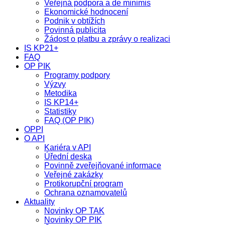
Veřejná podpora a de minimis
Ekonomické hodnocení
Podnik v obtížích
Povinná publicita
Žádost o platbu a zprávy o realizaci
IS KP21+
FAQ
OP PIK
Programy podpory
Výzvy
Metodika
IS KP14+
Statistiky
FAQ (OP PIK)
OPPI
O API
Kariéra v API
Úřední deska
Povinně zveřejňované informace
Veřejné zakázky
Protikorupční program
Ochrana oznamovatelů
Aktuality
Novinky OP TAK
Novinky OP PIK