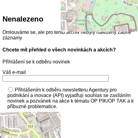
Nenalezeno
Omlouváme se, ale pro tento archiv nebyly nalezeny žádné
záznamy
Chcete mít přehled o všech novinkách a akcích?
Přihlášení se k odběru novinek
Váš e-mail
Přihlášením k odběru newsletteru Agentury pro
podnikání a inovace (API) vyjadřuji souhlas se zasíláním
novinek a pozvánek na akce k tématu OP PIK/OP TAK a k
příbuzné problematice.
Máte dotaz?