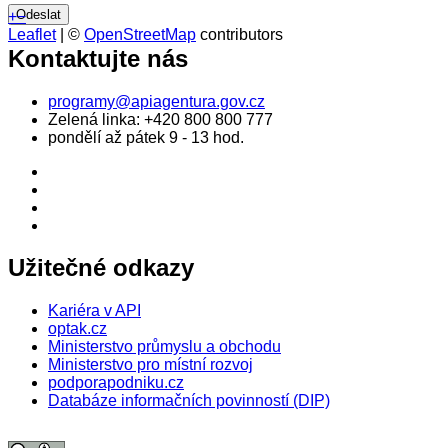
+
−
Leaflet
| ©
OpenStreetMap
contributors
Kontaktujte nás
programy@apiagentura.gov.cz
Zelená linka:
+420 800 800 777
pondělí až pátek 9 - 13 hod.
Užitečné odkazy
Kariéra v API
optak.cz
Ministerstvo průmyslu a obchodu
Ministerstvo pro místní rozvoj
podporapodniku.cz
Databáze informačních povinností (DIP)