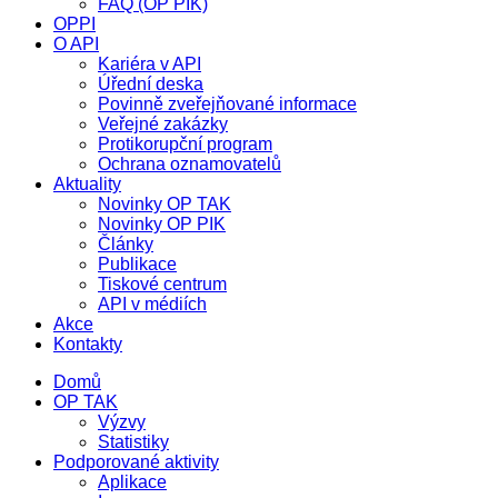
FAQ (OP PIK)
OPPI
O API
Kariéra v API
Úřední deska
Povinně zveřejňované informace
Veřejné zakázky
Protikorupční program
Ochrana oznamovatelů
Aktuality
Novinky OP TAK
Novinky OP PIK
Články
Publikace
Tiskové centrum
API v médiích
Akce
Kontakty
Domů
OP TAK
Výzvy
Statistiky
Podporované aktivity
Aplikace