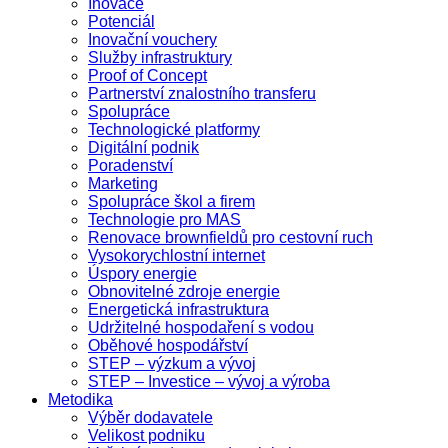
Inovace
Potenciál
Inovační vouchery
Služby infrastruktury
Proof of Concept
Partnerství znalostního transferu
Spolupráce
Technologické platformy
Digitální podnik
Poradenství
Marketing
Spolupráce škol a firem
Technologie pro MAS
Renovace brownfieldů pro cestovní ruch
Vysokorychlostní internet
Úspory energie
Obnovitelné zdroje energie
Energetická infrastruktura
Udržitelné hospodaření s vodou
Oběhové hospodářství
STEP – výzkum a vývoj
STEP – Investice – vývoj a výroba
Metodika
Výběr dodavatele
Velikost podniku