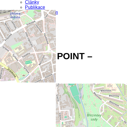
Články
Publikace
Tiskové centrum
API v médiích
Akce
Kontakty
Úvodní stránka
Akce
Události v
F POINT –
Jihlava