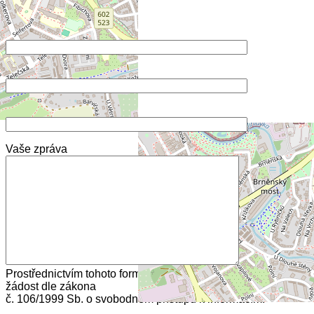
Zeptejte se nás
Vaše jméno
Váš e-mail
Předmět
Vaše zpráva
Prostřednictvím tohoto formuláře nelze podat elektronickou
žádost dle zákona
č. 106/1999 Sb. o svobodném přístupu k informacím.