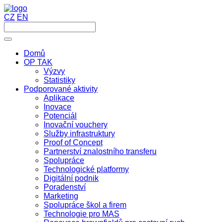
CZ
EN
Domů
OP TAK
Výzvy
Statistiky
Podporované aktivity
Aplikace
Inovace
Potenciál
Inovační vouchery
Služby infrastruktury
Proof of Concept
Partnerství znalostního transferu
Spolupráce
Technologické platformy
Digitální podnik
Poradenství
Marketing
Spolupráce škol a firem
Technologie pro MAS