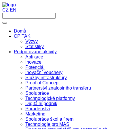
CZ
EN
Domů
OP TAK
Výzvy
Statistiky
Podporované aktivity
Aplikace
Inovace
Potenciál
Inovační vouchery
Služby infrastruktury
Proof of Concept
Partnerství znalostního transferu
Spolupráce
Technologické platformy
Digitální podnik
Poradenství
Marketing
Spolupráce škol a firem
Technologie pro MAS