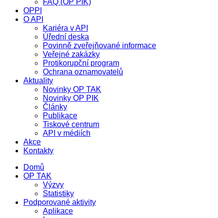
FAQ (OP PIK)
OPPI
O API
Kariéra v API
Úřední deska
Povinně zveřejňované informace
Veřejné zakázky
Protikorupční program
Ochrana oznamovatelů
Aktuality
Novinky OP TAK
Novinky OP PIK
Články
Publikace
Tiskové centrum
API v médiích
Akce
Kontakty
Domů
OP TAK
Výzvy
Statistiky
Podporované aktivity
Aplikace