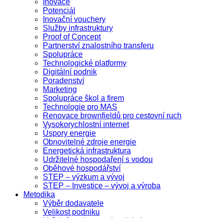
Inovace
Potenciál
Inovační vouchery
Služby infrastruktury
Proof of Concept
Partnerství znalostního transferu
Spolupráce
Technologické platformy
Digitální podnik
Poradenství
Marketing
Spolupráce škol a firem
Technologie pro MAS
Renovace brownfieldů pro cestovní ruch
Vysokorychlostní internet
Úspory energie
Obnovitelné zdroje energie
Energetická infrastruktura
Udržitelné hospodaření s vodou
Oběhové hospodářství
STEP – výzkum a vývoj
STEP – Investice – vývoj a výroba
Metodika
Výběr dodavatele
Velikost podniku