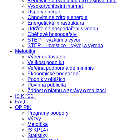
Renovace brownfieldů pro cestovní ruch
Vysokorychlostní internet
Úspory energie
Obnovitelné zdroje energie
Energetická infrastruktura
Udržitelné hospodaření s vodou
Oběhové hospodářství
STEP – výzkum a vývoj
STEP – Investice – vývoj a výroba
Metodika
Výběr dodavatele
Velikost podniku
Veřejná podpora a de minimis
Ekonomické hodnocení
Podnik v obtížích
Povinná publicita
Žádost o platbu a zprávy o realizaci
IS KP21+
FAQ
OP PIK
Programy podpory
Výzvy
Metodika
IS KP14+
Statistiky