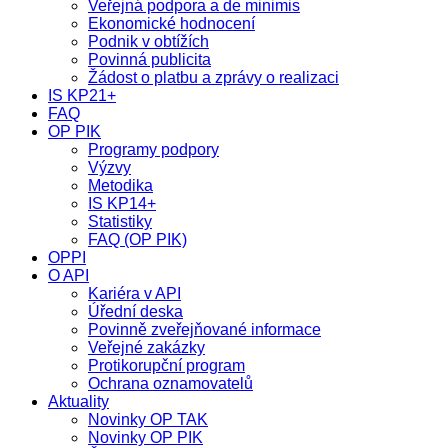
Veřejná podpora a de minimis
Ekonomické hodnocení
Podnik v obtížích
Povinná publicita
Žádost o platbu a zprávy o realizaci
IS KP21+
FAQ
OP PIK
Programy podpory
Výzvy
Metodika
IS KP14+
Statistiky
FAQ (OP PIK)
OPPI
O API
Kariéra v API
Úřední deska
Povinně zveřejňované informace
Veřejné zakázky
Protikorupční program
Ochrana oznamovatelů
Aktuality
Novinky OP TAK
Novinky OP PIK