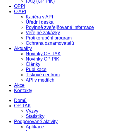
FAQ (OP PIK)
OPPI
O API
Kariéra v API
Úřední deska
Povinně zveřejňované informace
Veřejné zakázky
Protikorupční program
Ochrana oznamovatelů
Aktuality
Novinky OP TAK
Novinky OP PIK
Články
Publikace
Tiskové centrum
API v médiích
Akce
Kontakty
Domů
OP TAK
Výzvy
Statistiky
Podporované aktivity
Aplikace