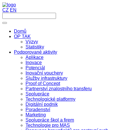
CZ
EN
Domů
OP TAK
Výzvy
Statistiky
Podporované aktivity
Aplikace
Inovace
Potenciál
Inovační vouchery
Služby infrastruktury
Proof of Concept
Partnerství znalostního transferu
Spolupráce
Technologické platformy
Digitální podnik
Poradenství
Marketing
Spolupráce škol a firem
Technologie pro MAS