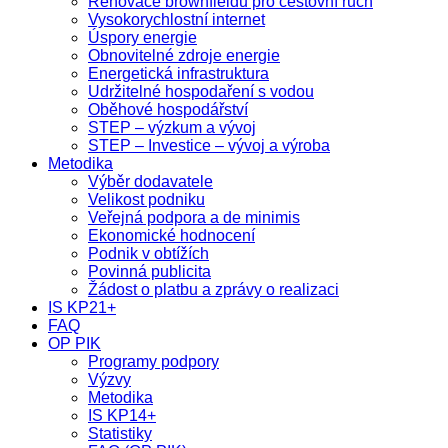
Renovace brownfieldů pro cestovní ruch
Vysokorychlostní internet
Úspory energie
Obnovitelné zdroje energie
Energetická infrastruktura
Udržitelné hospodaření s vodou
Oběhové hospodářství
STEP – výzkum a vývoj
STEP – Investice – vývoj a výroba
Metodika
Výběr dodavatele
Velikost podniku
Veřejná podpora a de minimis
Ekonomické hodnocení
Podnik v obtížích
Povinná publicita
Žádost o platbu a zprávy o realizaci
IS KP21+
FAQ
OP PIK
Programy podpory
Výzvy
Metodika
IS KP14+
Statistiky