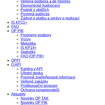
Veřejná podpora a de minimis
Ekonomické hodnocení
Podnik v obtížích
Povinná publicita
Žádost o platbu a zprávy o realizaci
IS KP21+
FAQ
OP PIK
Programy podpory
Výzvy
Metodika
IS KP14+
Statistiky
FAQ (OP PIK)
OPPI
O API
Kariéra v API
Úřední deska
Povinně zveřejňované informace
Veřejné zakázky
Protikorupční program
Ochrana oznamovatelů
Aktuality
Novinky OP TAK
Novinky OP PIK