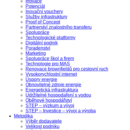
Inovace
Potenciál
Inovační vouchery
Služby infrastruktury
Proof of Concept
Partnerství znalostního transferu
Spolupráce
Technologické platformy
Digitální podnik
Poradenství
Marketing
Spolupráce škol a firem
Technologie pro MAS
Renovace brownfieldů pro cestovní ruch
Vysokorychlostní internet
Úspory energie
Obnovitelné zdroje energie
Energetická infrastruktura
Udržitelné hospodaření s vodou
Oběhové hospodářství
STEP – výzkum a vývoj
STEP – Investice – vývoj a výroba
Metodika
Výběr dodavatele
Velikost podniku