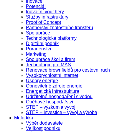
Inovace
Potenciál
Inovační vouchery
Služby infrastruktury
Proof of Concept
Partnerství znalostního transferu
Spolupráce
Technologické platformy
Digitální podnik
Poradenství
Marketing
Spolupráce škol a firem
Technologie pro MAS
Renovace brownfieldů pro cestovní ruch
Vysokorychlostní internet
Úspory energie
Obnovitelné zdroje energie
Energetická infrastruktura
Udržitelné hospodaření s vodou
Oběhové hospodářství
STEP – výzkum a vývoj
STEP – Investice – vývoj a výroba
Metodika
Výběr dodavatele
Velikost podniku