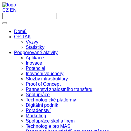
CZ
EN
Domů
OP TAK
Výzvy
Statistiky
Podporované aktivity
Aplikace
Inovace
Potenciál
Inovační vouchery
Služby infrastruktury
Proof of Concept
Partnerství znalostního transferu
Spolupráce
Technologické platformy
Digitální podnik
Poradenství
Marketing
Spolupráce škol a firem
Technologie pro MAS