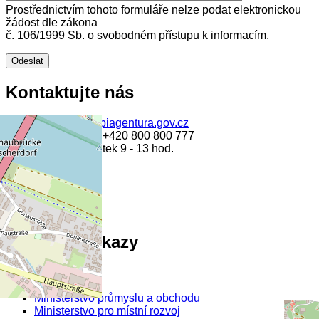
Prostřednictvím tohoto formuláře nelze podat elektronickou
žádost dle zákona
č. 106/1999 Sb. o svobodném přístupu k informacím.
Kontaktujte nás
programy@apiagentura.gov.cz
Zelená linka:
+420 800 800 777
pondělí až pátek 9 - 13 hod.
Užitečné odkazy
Kariéra v API
optak.cz
Ministerstvo průmyslu a obchodu
Ministerstvo pro místní rozvoj