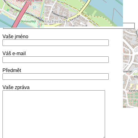
Máte dotaz?
Zeptejte se nás
Vaše jméno
Váš e-mail
Předmět
Vaše zpráva