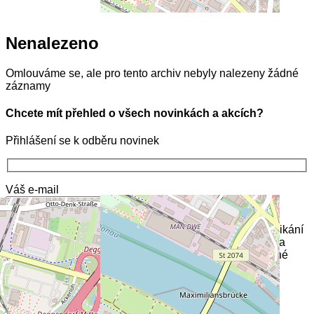
Nenalezeno
Omlouváme se, ale pro tento archiv nebyly nalezeny žádné
záznamy
Chcete mít přehled o všech novinkách a akcích?
Přihlášení se k odběru novinek
Váš e-mail
Přihlášením k odběru newsletteru Agentury pro podnikání
a inovace (API) vyjadřuji souhlas se zasíláním novinek a
pozvánek na akce k tématu OP PIK/OP TAK a k příbuzné
problematice.