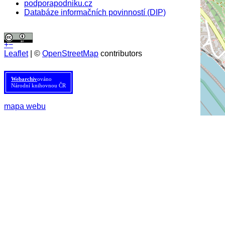
podporapodniku.cz
Databáze informačních povinností (DIP)
© 2026 Agentura pro podnikání a inovace. Textový obsah webu je šířen
+
−
pod licencí
CC BY 4.0
.
Leaflet
| ©
OpenStreetMap
contributors
Tato licence se nevztahuje na obrazový materiál třetích stran (např. Shutterstock), jehož další
šíření je zakázáno.
Webarchiv
ováno
Národní knihovnou ČR
mapa webu