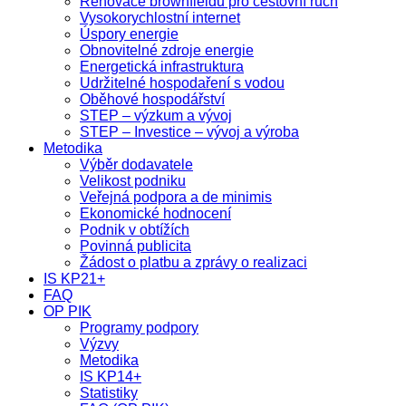
Renovace brownfieldů pro cestovní ruch
Vysokorychlostní internet
Úspory energie
Obnovitelné zdroje energie
Energetická infrastruktura
Udržitelné hospodaření s vodou
Oběhové hospodářství
STEP – výzkum a vývoj
STEP – Investice – vývoj a výroba
Metodika
Výběr dodavatele
Velikost podniku
Veřejná podpora a de minimis
Ekonomické hodnocení
Podnik v obtížích
Povinná publicita
Žádost o platbu a zprávy o realizaci
IS KP21+
FAQ
OP PIK
Programy podpory
Výzvy
Metodika
IS KP14+
Statistiky