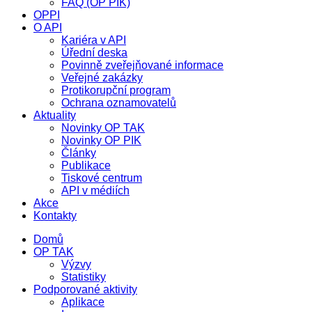
FAQ (OP PIK)
OPPI
O API
Kariéra v API
Úřední deska
Povinně zveřejňované informace
Veřejné zakázky
Protikorupční program
Ochrana oznamovatelů
Aktuality
Novinky OP TAK
Novinky OP PIK
Články
Publikace
Tiskové centrum
API v médiích
Akce
Kontakty
Domů
OP TAK
Výzvy
Statistiky
Podporované aktivity
Aplikace