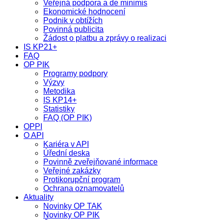
Veřejná podpora a de minimis
Ekonomické hodnocení
Podnik v obtížích
Povinná publicita
Žádost o platbu a zprávy o realizaci
IS KP21+
FAQ
OP PIK
Programy podpory
Výzvy
Metodika
IS KP14+
Statistiky
FAQ (OP PIK)
OPPI
O API
Kariéra v API
Úřední deska
Povinně zveřejňované informace
Veřejné zakázky
Protikorupční program
Ochrana oznamovatelů
Aktuality
Novinky OP TAK
Novinky OP PIK