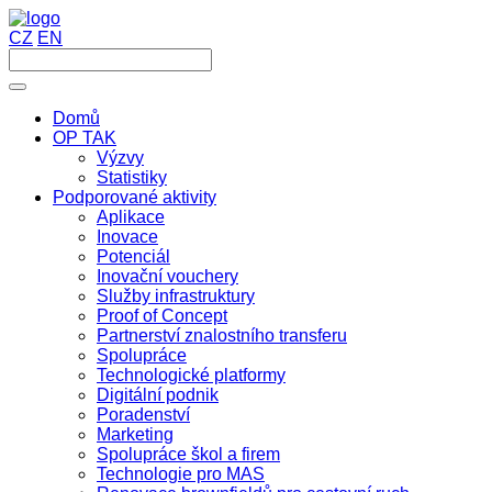
CZ
EN
Domů
OP TAK
Výzvy
Statistiky
Podporované aktivity
Aplikace
Inovace
Potenciál
Inovační vouchery
Služby infrastruktury
Proof of Concept
Partnerství znalostního transferu
Spolupráce
Technologické platformy
Digitální podnik
Poradenství
Marketing
Spolupráce škol a firem
Technologie pro MAS