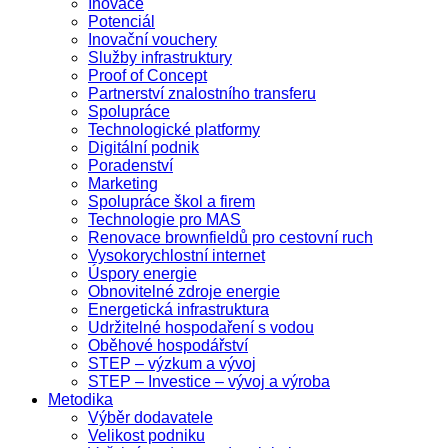
Inovace
Potenciál
Inovační vouchery
Služby infrastruktury
Proof of Concept
Partnerství znalostního transferu
Spolupráce
Technologické platformy
Digitální podnik
Poradenství
Marketing
Spolupráce škol a firem
Technologie pro MAS
Renovace brownfieldů pro cestovní ruch
Vysokorychlostní internet
Úspory energie
Obnovitelné zdroje energie
Energetická infrastruktura
Udržitelné hospodaření s vodou
Oběhové hospodářství
STEP – výzkum a vývoj
STEP – Investice – vývoj a výroba
Metodika
Výběr dodavatele
Velikost podniku