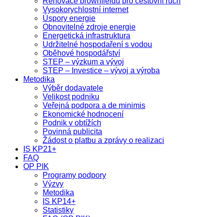
Renovace brownfieldů pro cestovní ruch
Vysokorychlostní internet
Úspory energie
Obnovitelné zdroje energie
Energetická infrastruktura
Udržitelné hospodaření s vodou
Oběhové hospodářství
STEP – výzkum a vývoj
STEP – Investice – vývoj a výroba
Metodika
Výběr dodavatele
Velikost podniku
Veřejná podpora a de minimis
Ekonomické hodnocení
Podnik v obtížích
Povinná publicita
Žádost o platbu a zprávy o realizaci
IS KP21+
FAQ
OP PIK
Programy podpory
Výzvy
Metodika
IS KP14+
Statistiky