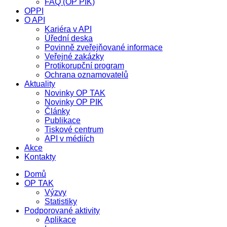
FAQ (OP PIK)
OPPI
O API
Kariéra v API
Úřední deska
Povinně zveřejňované informace
Veřejné zakázky
Protikorupční program
Ochrana oznamovatelů
Aktuality
Novinky OP TAK
Novinky OP PIK
Články
Publikace
Tiskové centrum
API v médiích
Akce
Kontakty
Domů
OP TAK
Výzvy
Statistiky
Podporované aktivity
Aplikace