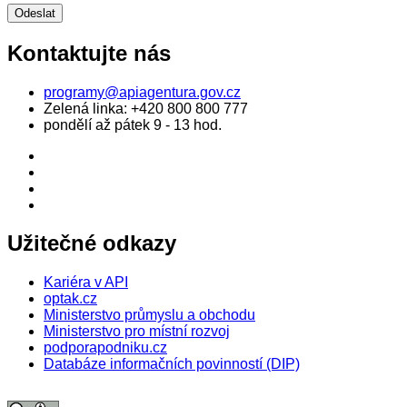
Kontaktujte nás
programy@apiagentura.gov.cz
Zelená linka:
+420 800 800 777
pondělí až pátek 9 - 13 hod.
Užitečné odkazy
Kariéra v API
optak.cz
Ministerstvo průmyslu a obchodu
Ministerstvo pro místní rozvoj
podporapodniku.cz
Databáze informačních povinností (DIP)