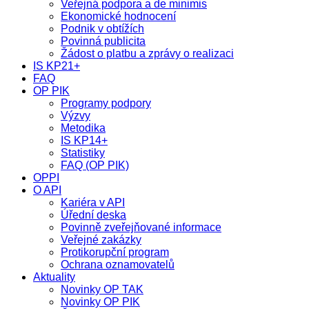
Veřejná podpora a de minimis
Ekonomické hodnocení
Podnik v obtížích
Povinná publicita
Žádost o platbu a zprávy o realizaci
IS KP21+
FAQ
OP PIK
Programy podpory
Výzvy
Metodika
IS KP14+
Statistiky
FAQ (OP PIK)
OPPI
O API
Kariéra v API
Úřední deska
Povinně zveřejňované informace
Veřejné zakázky
Protikorupční program
Ochrana oznamovatelů
Aktuality
Novinky OP TAK
Novinky OP PIK