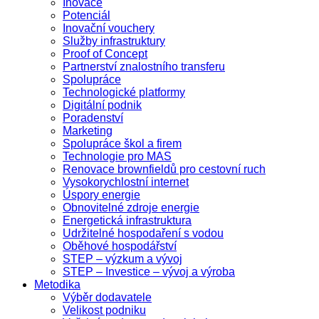
Inovace
Potenciál
Inovační vouchery
Služby infrastruktury
Proof of Concept
Partnerství znalostního transferu
Spolupráce
Technologické platformy
Digitální podnik
Poradenství
Marketing
Spolupráce škol a firem
Technologie pro MAS
Renovace brownfieldů pro cestovní ruch
Vysokorychlostní internet
Úspory energie
Obnovitelné zdroje energie
Energetická infrastruktura
Udržitelné hospodaření s vodou
Oběhové hospodářství
STEP – výzkum a vývoj
STEP – Investice – vývoj a výroba
Metodika
Výběr dodavatele
Velikost podniku