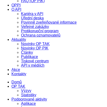
FAQ (OP PIK)
OPPI
O API
Kariéra v API
Úřední deska
Povinně zveřejňované informace
Veřejné zakázky
Protikorupční program
Ochrana oznamovatelů
Aktuality
Novinky OP TAK
Novinky OP PIK
Články
Publikace
Tiskové centrum
API v médiích
Akce
Kontakty
Domů
OP TAK
Výzvy
Statistiky
Podporované aktivity
Aplikace