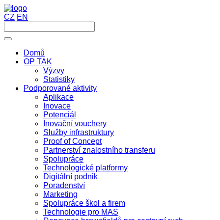
CZ
EN
Domů
OP TAK
Výzvy
Statistiky
Podporované aktivity
Aplikace
Inovace
Potenciál
Inovační vouchery
Služby infrastruktury
Proof of Concept
Partnerství znalostního transferu
Spolupráce
Technologické platformy
Digitální podnik
Poradenství
Marketing
Spolupráce škol a firem
Technologie pro MAS