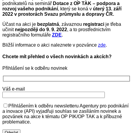
podnikatelů na seminář
Dotace z OP TAK – podpora a
rozvoj vašeho podnikání
, který se koná v
úterý 13. září
2022 v prostorách Svazu průmyslu a dopravy ČR.
Účast na akci je
bezplatná
, závaznou
registraci
je třeba
učinit
nejpozději do 9. 9. 2022
, a to prostřednictvím
registračního formuláře
ZDE
.
Bližší informace o akci naleznete v pozvánce
zde
.
Chcete mít přehled o všech novinkách a akcích?
Přihlášení se k odběru novinek
Váš e-mail
Přihlášením k odběru newsletteru Agentury pro podnikání
a inovace (API) vyjadřuji souhlas se zasíláním novinek a
pozvánek na akce k tématu OP PIK/OP TAK a k příbuzné
problematice.