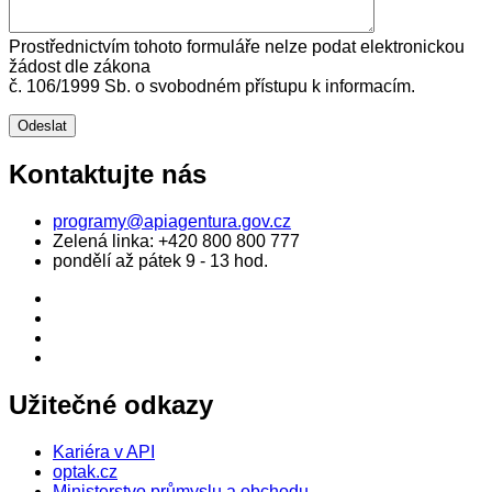
Prostřednictvím tohoto formuláře nelze podat elektronickou
žádost dle zákona
č. 106/1999 Sb. o svobodném přístupu k informacím.
Kontaktujte nás
programy@apiagentura.gov.cz
Zelená linka:
+420 800 800 777
pondělí až pátek 9 - 13 hod.
Užitečné odkazy
Kariéra v API
optak.cz
Ministerstvo průmyslu a obchodu