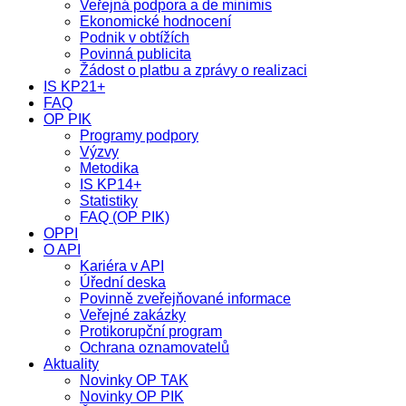
Veřejná podpora a de minimis
Ekonomické hodnocení
Podnik v obtížích
Povinná publicita
Žádost o platbu a zprávy o realizaci
IS KP21+
FAQ
OP PIK
Programy podpory
Výzvy
Metodika
IS KP14+
Statistiky
FAQ (OP PIK)
OPPI
O API
Kariéra v API
Úřední deska
Povinně zveřejňované informace
Veřejné zakázky
Protikorupční program
Ochrana oznamovatelů
Aktuality
Novinky OP TAK
Novinky OP PIK