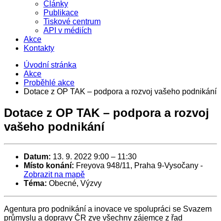
Články
Publikace
Tiskové centrum
API v médiích
Akce
Kontakty
Úvodní stránka
Akce
Proběhlé akce
Dotace z OP TAK – podpora a rozvoj vašeho podnikání
Dotace z OP TAK – podpora a rozvoj
vašeho podnikání
Datum:
13. 9. 2022 9:00
–
11:30
Místo konání:
Freyova 948/11, Praha 9-Vysočany
-
Zobrazit na mapě
Téma:
Obecné, Výzvy
Agentura pro podnikání a inovace ve spolupráci se Svazem
průmyslu a dopravy ČR zve všechny zájemce z řad