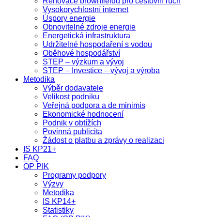
Renovace brownfieldů pro cestovní ruch
Vysokorychlostní internet
Úspory energie
Obnovitelné zdroje energie
Energetická infrastruktura
Udržitelné hospodaření s vodou
Oběhové hospodářství
STEP – výzkum a vývoj
STEP – Investice – vývoj a výroba
Metodika
Výběr dodavatele
Velikost podniku
Veřejná podpora a de minimis
Ekonomické hodnocení
Podnik v obtížích
Povinná publicita
Žádost o platbu a zprávy o realizaci
IS KP21+
FAQ
OP PIK
Programy podpory
Výzvy
Metodika
IS KP14+
Statistiky