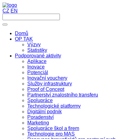
CZ
EN
Domů
OP TAK
Výzvy
Statistiky
Podporované aktivity
Aplikace
Inovace
Potenciál
Inovační vouchery
Služby infrastruktury
Proof of Concept
Partnerství znalostního transferu
Spolupráce
Technologické platformy
Digitální podnik
Poradenství
Marketing
Spolupráce škol a firem
Technologie pro MAS