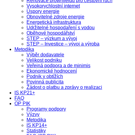
Renovace brownfieldů pro cestovní ruch
Vysokorychlostní internet
Úspory energie
Obnovitelné zdroje energie
Energetická infrastruktura
Udržitelné hospodaření s vodou
Oběhové hospodářství
STEP – výzkum a vývoj
STEP – Investice – vývoj a výroba
Metodika
Výběr dodavatele
Velikost podniku
Veřejná podpora a de minimis
Ekonomické hodnocení
Podnik v obtížích
Povinná publicita
Žádost o platbu a zprávy o realizaci
IS KP21+
FAQ
OP PIK
Programy podpory
Výzvy
Metodika
IS KP14+
Statistiky