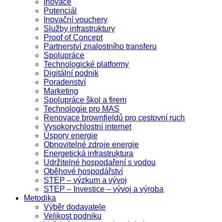
Inovace
Potenciál
Inovační vouchery
Služby infrastruktury
Proof of Concept
Partnerství znalostního transferu
Spolupráce
Technologické platformy
Digitální podnik
Poradenství
Marketing
Spolupráce škol a firem
Technologie pro MAS
Renovace brownfieldů pro cestovní ruch
Vysokorychlostní internet
Úspory energie
Obnovitelné zdroje energie
Energetická infrastruktura
Udržitelné hospodaření s vodou
Oběhové hospodářství
STEP – výzkum a vývoj
STEP – Investice – vývoj a výroba
Metodika
Výběr dodavatele
Velikost podniku