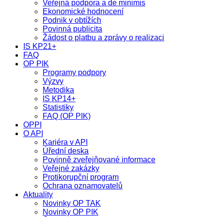
Veřejná podpora a de minimis
Ekonomické hodnocení
Podnik v obtížích
Povinná publicita
Žádost o platbu a zprávy o realizaci
IS KP21+
FAQ
OP PIK
Programy podpory
Výzvy
Metodika
IS KP14+
Statistiky
FAQ (OP PIK)
OPPI
O API
Kariéra v API
Úřední deska
Povinně zveřejňované informace
Veřejné zakázky
Protikorupční program
Ochrana oznamovatelů
Aktuality
Novinky OP TAK
Novinky OP PIK