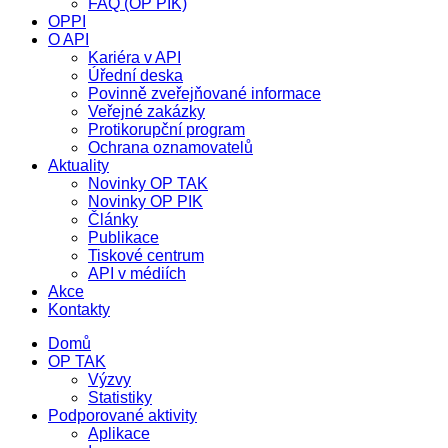
FAQ (OP PIK)
OPPI
O API
Kariéra v API
Úřední deska
Povinně zveřejňované informace
Veřejné zakázky
Protikorupční program
Ochrana oznamovatelů
Aktuality
Novinky OP TAK
Novinky OP PIK
Články
Publikace
Tiskové centrum
API v médiích
Akce
Kontakty
Domů
OP TAK
Výzvy
Statistiky
Podporované aktivity
Aplikace