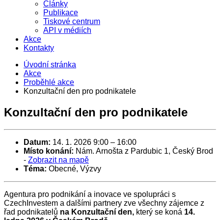
Články
Publikace
Tiskové centrum
API v médiích
Akce
Kontakty
Úvodní stránka
Akce
Proběhlé akce
Konzultační den pro podnikatele
Konzultační den pro podnikatele
Datum:
14. 1. 2026 9:00
–
16:00
Místo konání:
Nám. Arnošta z Pardubic 1, Český Brod
-
Zobrazit na mapě
Téma:
Obecné, Výzvy
Agentura pro podnikání a inovace ve spolupráci s
CzechInvestem a dalšími partnery zve všechny zájemce z
řad podnikatelů
na Konzultační den,
který se koná
14.