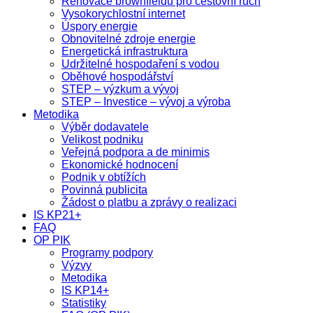
Renovace brownfieldů pro cestovní ruch
Vysokorychlostní internet
Úspory energie
Obnovitelné zdroje energie
Energetická infrastruktura
Udržitelné hospodaření s vodou
Oběhové hospodářství
STEP – výzkum a vývoj
STEP – Investice – vývoj a výroba
Metodika
Výběr dodavatele
Velikost podniku
Veřejná podpora a de minimis
Ekonomické hodnocení
Podnik v obtížích
Povinná publicita
Žádost o platbu a zprávy o realizaci
IS KP21+
FAQ
OP PIK
Programy podpory
Výzvy
Metodika
IS KP14+
Statistiky