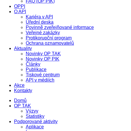
FAQ (OP PIK)
OPPI
O API
Kariéra v API
Úřední deska
Povinně zveřejňované informace
Veřejné zakázky
Protikorupční program
Ochrana oznamovatelů
Aktuality
Novinky OP TAK
Novinky OP PIK
Články
Publikace
Tiskové centrum
API v médiích
Akce
Kontakty
Domů
OP TAK
Výzvy
Statistiky
Podporované aktivity
Aplikace