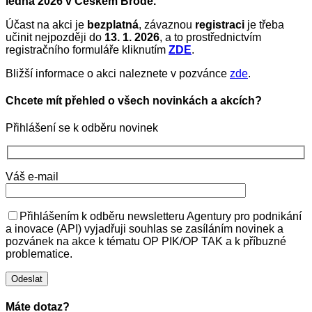
ledna 2026 v Českém Brodě.
Účast na akci je
bezplatná
, závaznou
registraci
je třeba
učinit nejpozději do
13. 1. 2026
, a to prostřednictvím
registračního formuláře kliknutím
ZDE
.
Bližší informace o akci naleznete v pozvánce
zde
.
Chcete mít přehled o všech novinkách a akcích?
Přihlášení se k odběru novinek
Váš e-mail
Přihlášením k odběru newsletteru Agentury pro podnikání
a inovace (API) vyjadřuji souhlas se zasíláním novinek a
pozvánek na akce k tématu OP PIK/OP TAK a k příbuzné
problematice.
Máte dotaz?