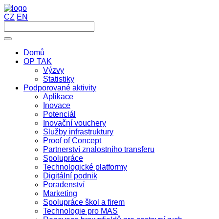
CZ
EN
Domů
OP TAK
Výzvy
Statistiky
Podporované aktivity
Aplikace
Inovace
Potenciál
Inovační vouchery
Služby infrastruktury
Proof of Concept
Partnerství znalostního transferu
Spolupráce
Technologické platformy
Digitální podnik
Poradenství
Marketing
Spolupráce škol a firem
Technologie pro MAS