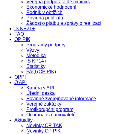
Veřejná podpora a de minimis
Ekonomické hodnocení
Podnik v obtížích
Povinná publicita
Žádost o platbu a zprávy o realizaci
IS KP21+
FAQ
OP PIK
Programy podpory
Výzvy
Metodika
IS KP14+
Statistiky
FAQ (OP PIK)
OPPI
O API
Kariéra v API
Úřední deska
Povinně zveřejňované informace
Veřejné zakázky
Protikorupční program
Ochrana oznamovatelů
Aktuality
Novinky OP TAK
Novinky OP PIK