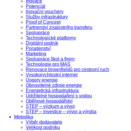
Inovace
Potenciál
Inovační vouchery
Služby infrastruktury
Proof of Concept
Partnerství znalostního transferu
Spolupráce
Technologické platformy
Digitální podnik
Poradenství
Marketing
Spolupráce škol a firem
Technologie pro MAS
Renovace brownfieldů pro cestovní ruch
Vysokorychlostní internet
Úspory energie
Obnovitelné zdroje energie
Energetická infrastruktura
Udržitelné hospodaření s vodou
Oběhové hospodářství
STEP – výzkum a vývoj
STEP – Investice – vývoj a výroba
Metodika
Výběr dodavatele
Velikost podniku