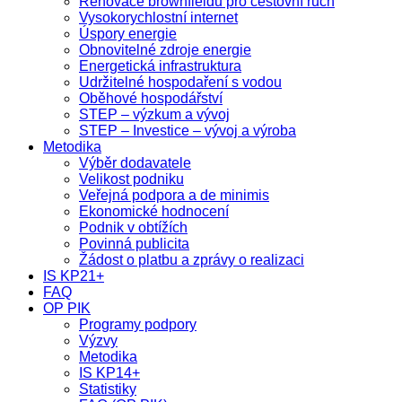
Renovace brownfieldů pro cestovní ruch
Vysokorychlostní internet
Úspory energie
Obnovitelné zdroje energie
Energetická infrastruktura
Udržitelné hospodaření s vodou
Oběhové hospodářství
STEP – výzkum a vývoj
STEP – Investice – vývoj a výroba
Metodika
Výběr dodavatele
Velikost podniku
Veřejná podpora a de minimis
Ekonomické hodnocení
Podnik v obtížích
Povinná publicita
Žádost o platbu a zprávy o realizaci
IS KP21+
FAQ
OP PIK
Programy podpory
Výzvy
Metodika
IS KP14+
Statistiky