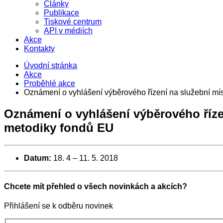
Články
Publikace
Tiskové centrum
API v médiích
Akce
Kontakty
Úvodní stránka
Akce
Proběhlé akce
Oznámení o vyhlášení výběrového řízení na služební m
Oznámení o vyhlášení výběrového říz
metodiky fondů EU
Datum:
18. 4
–
11. 5. 2018
Chcete mít přehled o všech novinkách a akcích?
Přihlášení se k odběru novinek