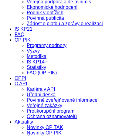
Veřejná podpora a de minimis
Ekonomické hodnocení
Podnik v obtížích
Povinná publicita
Žádost o platbu a zprávy o realizaci
IS KP21+
FAQ
OP PIK
Programy podpory
Výzvy
Metodika
IS KP14+
Statistiky
FAQ (OP PIK)
OPPI
O API
Kariéra v API
Úřední deska
Povinně zveřejňované informace
Veřejné zakázky
Protikorupční program
Ochrana oznamovatelů
Aktuality
Novinky OP TAK
Novinky OP PIK