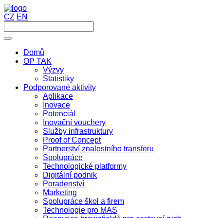
CZ
EN
Domů
OP TAK
Výzvy
Statistiky
Podporované aktivity
Aplikace
Inovace
Potenciál
Inovační vouchery
Služby infrastruktury
Proof of Concept
Partnerství znalostního transferu
Spolupráce
Technologické platformy
Digitální podnik
Poradenství
Marketing
Spolupráce škol a firem
Technologie pro MAS