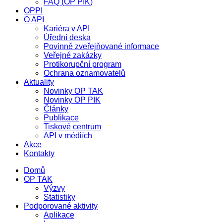
FAQ (OP PIK)
OPPI
O API
Kariéra v API
Úřední deska
Povinně zveřejňované informace
Veřejné zakázky
Protikorupční program
Ochrana oznamovatelů
Aktuality
Novinky OP TAK
Novinky OP PIK
Články
Publikace
Tiskové centrum
API v médiích
Akce
Kontakty
Domů
OP TAK
Výzvy
Statistiky
Podporované aktivity
Aplikace