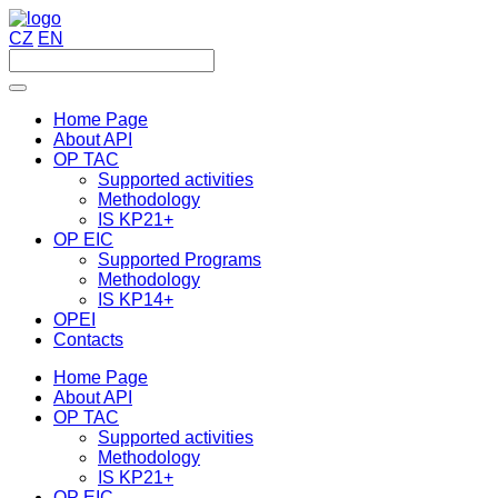
CZ
EN
Home Page
About API
OP TAC
Supported activities
Methodology
IS KP21+
OP EIC
Supported Programs
Methodology
IS KP14+
OPEI
Contacts
Home Page
About API
OP TAC
Supported activities
Methodology
IS KP21+
OP EIC