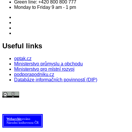
Green line:
+420 800 800 777
Monday to Friday 9 am - 1 pm
Useful links
optak.cz
Ministerstvo průmyslu a obchodu
Ministerstvo pro místní rozvoj
podporapodniku.cz
Databáze informačních povinností (DIP)
© 2026 Agentura pro podnikání a inovace. Textový obsah webu je šířen
pod licencí
CC BY 4.0
.
Tato licence se nevztahuje na obrazový materiál třetích stran (např. Shutterstock), jehož další
šíření je zakázáno.
Webarchiv
ováno
Národní knihovnou ČR