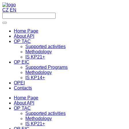
CZ
EN
Home Page
About API
OP TAC
Supported activities
Methodology
IS KP21+
OP EIC
Supported Programs
Methodology
IS KP14+
OPEI
Contacts
Home Page
About API
OP TAC
Supported activities
Methodology
IS KP21+
OP EIC