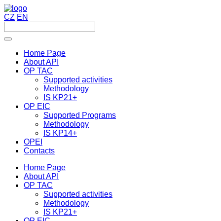
CZ
EN
Home Page
About API
OP TAC
Supported activities
Methodology
IS KP21+
OP EIC
Supported Programs
Methodology
IS KP14+
OPEI
Contacts
Home Page
About API
OP TAC
Supported activities
Methodology
IS KP21+
OP EIC