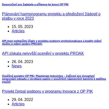
Doporučení pro žadatele a příjemce ke konci OP PIK
Plánování harmonogramu projektu a předložení žádostí o
platbu v roce 2023
15. 05. 2023
Articles
API mezi nejlepšími úřady v projektu podpory profesionalizace a kvality státní
služby a státní správy (PROAK)
API získala nejvyšší ocenění v projektu PROAK
26. 04. 2023
News
Úspěšné projekty OP PIK: Plastigram Industries – Zařízení pro inovativní
zpracování odpadu z recyklace papíru z použitých nápojových kartónů k dalšímu
využití
Projekt čerpal podporu v programu Inovace z OP PIK
29. 04. 2022
Articles