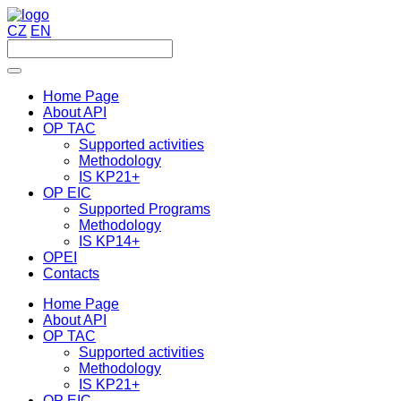
CZ
EN
Home Page
About API
OP TAC
Supported activities
Methodology
IS KP21+
OP EIC
Supported Programs
Methodology
IS KP14+
OPEI
Contacts
Home Page
About API
OP TAC
Supported activities
Methodology
IS KP21+
OP EIC