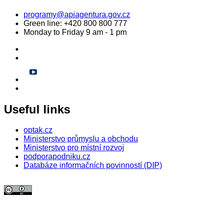
programy@apiagentura.gov.cz
Green line:
+420 800 800 777
Monday to Friday 9 am - 1 pm
Useful links
optak.cz
Ministerstvo průmyslu a obchodu
Ministerstvo pro místní rozvoj
podporapodniku.cz
Databáze informačních povinností (DIP)
© 2026 Agentura pro podnikání a inovace. Textový obsah webu je šířen
pod licencí
CC BY 4.0
.
Tato licence se nevztahuje na obrazový materiál třetích stran (např. Shutterstock), jehož další
šíření je zakázáno.