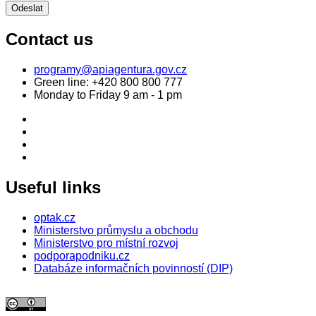
Contact us
programy@apiagentura.gov.cz
Green line:
+420 800 800 777
Monday to Friday 9 am - 1 pm
Useful links
optak.cz
Ministerstvo průmyslu a obchodu
Ministerstvo pro místní rozvoj
podporapodniku.cz
Databáze informačních povinností (DIP)
© 2026 Agentura pro podnikání a inovace. Textový obsah webu je šířen