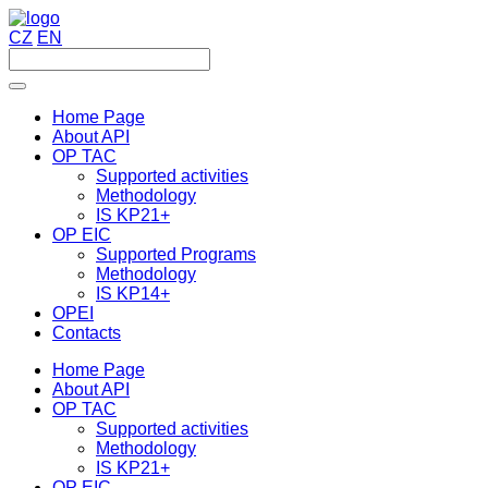
CZ
EN
Home Page
About API
OP TAC
Supported activities
Methodology
IS KP21+
OP EIC
Supported Programs
Methodology
IS KP14+
OPEI
Contacts
Home Page
About API
OP TAC
Supported activities
Methodology
IS KP21+
OP EIC