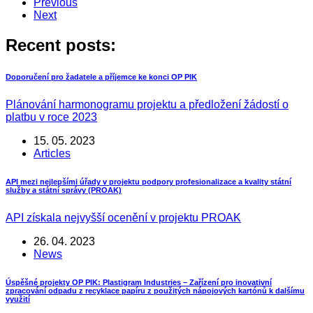
Previous
Next
Recent posts:
Doporučení pro žadatele a příjemce ke konci OP PIK
Plánování harmonogramu projektu a předložení žádostí o
platbu v roce 2023
15. 05. 2023
Articles
API mezi nejlepšími úřady v projektu podpory profesionalizace a kvality státní
služby a státní správy (PROAK)
API získala nejvyšší ocenění v projektu PROAK
26. 04. 2023
News
Úspěšné projekty OP PIK: Plastigram Industries – Zařízení pro inovativní
zpracování odpadu z recyklace papíru z použitých nápojových kartónů k dalšímu
využití