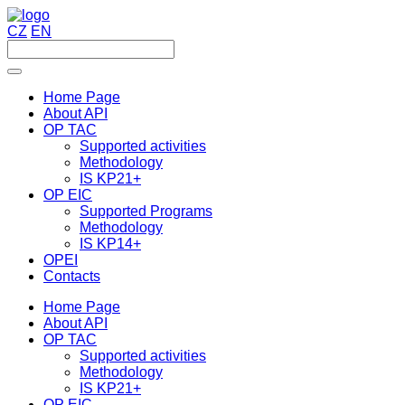
CZ
EN
Home Page
About API
OP TAC
Supported activities
Methodology
IS KP21+
OP EIC
Supported Programs
Methodology
IS KP14+
OPEI
Contacts
Home Page
About API
OP TAC
Supported activities
Methodology
IS KP21+
OP EIC