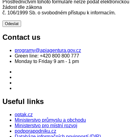
Prostřednictvím tohoto formuláře nelze podat elektronickou
žádost dle zákona
č. 106/1999 Sb. o svobodném přístupu k informacím.
Contact us
programy@apiagentura.gov.cz
Green line:
+420 800 800 777
Monday to Friday 9 am - 1 pm
Useful links
optak.cz
Ministerstvo průmyslu a obchodu
Ministerstvo pro místní rozvoj
podporapodniku.cz
Databáze informačních povinností (DIP)