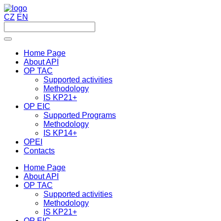
CZ
EN
Home Page
About API
OP TAC
Supported activities
Methodology
IS KP21+
OP EIC
Supported Programs
Methodology
IS KP14+
OPEI
Contacts
Home Page
About API
OP TAC
Supported activities
Methodology
IS KP21+
OP EIC