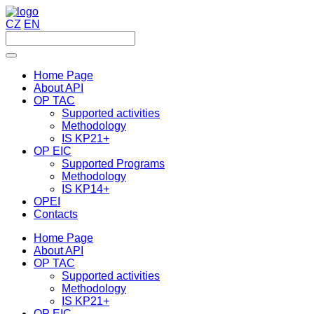
CZ
EN
Home Page
About API
OP TAC
Supported activities
Methodology
IS KP21+
OP EIC
Supported Programs
Methodology
IS KP14+
OPEI
Contacts
Home Page
About API
OP TAC
Supported activities
Methodology
IS KP21+
OP EIC