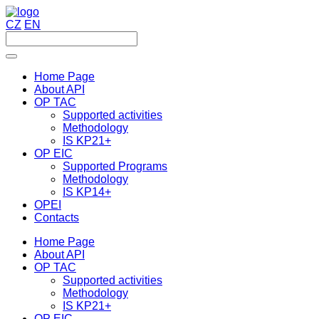
CZ
EN
Home Page
About API
OP TAC
Supported activities
Methodology
IS KP21+
OP EIC
Supported Programs
Methodology
IS KP14+
OPEI
Contacts
Home Page
About API
OP TAC
Supported activities
Methodology
IS KP21+
OP EIC