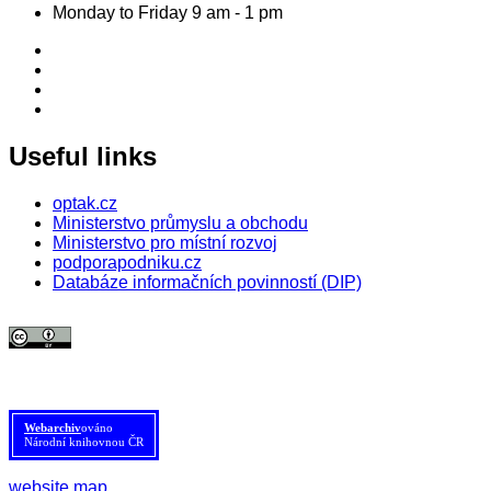
Monday to Friday 9 am - 1 pm
Useful links
optak.cz
Ministerstvo průmyslu a obchodu
Ministerstvo pro místní rozvoj
podporapodniku.cz
Databáze informačních povinností (DIP)
© 2026 Agentura pro podnikání a inovace. Textový obsah webu je šířen
pod licencí
CC BY 4.0
.
Tato licence se nevztahuje na obrazový materiál třetích stran (např. Shutterstock), jehož další
šíření je zakázáno.
Webarchiv
ováno
Národní knihovnou ČR
website map