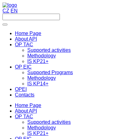
CZ
EN
Home Page
About API
OP TAC
Supported activities
Methodology
IS KP21+
OP EIC
Supported Programs
Methodology
IS KP14+
OPEI
Contacts
Home Page
About API
OP TAC
Supported activities
Methodology
IS KP21+
OP EIC