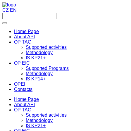
CZ
EN
Home Page
About API
OP TAC
Supported activities
Methodology
IS KP21+
OP EIC
Supported Programs
Methodology
IS KP14+
OPEI
Contacts
Home Page
About API
OP TAC
Supported activities
Methodology
IS KP21+
OP EIC