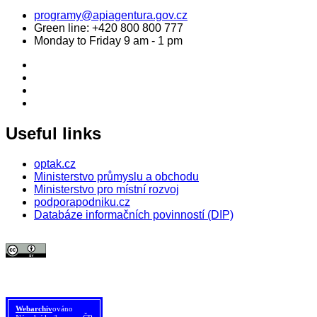
programy@apiagentura.gov.cz
Green line:
+420 800 800 777
Monday to Friday 9 am - 1 pm
Useful links
optak.cz
Ministerstvo průmyslu a obchodu
Ministerstvo pro místní rozvoj
podporapodniku.cz
Databáze informačních povinností (DIP)
© 2026 Agentura pro podnikání a inovace. Textový obsah webu je šířen
pod licencí
CC BY 4.0
.
Tato licence se nevztahuje na obrazový materiál třetích stran (např. Shutterstock), jehož další
šíření je zakázáno.
Webarchiv
ováno