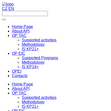
CZ
EN
Home Page
About API
OP TAC
Supported activities
Methodology
IS KP21+
OP EIC
Supported Programs
Methodology
IS KP14+
OPEI
Contacts
Home Page
About API
OP TAC
Supported activities
Methodology
IS KP21+
OP EIC