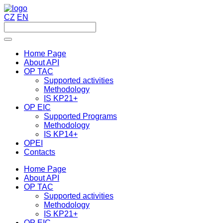
CZ
EN
Home Page
About API
OP TAC
Supported activities
Methodology
IS KP21+
OP EIC
Supported Programs
Methodology
IS KP14+
OPEI
Contacts
Home Page
About API
OP TAC
Supported activities
Methodology
IS KP21+
OP EIC