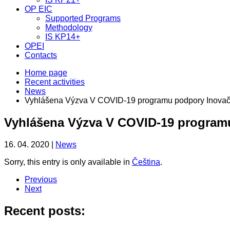
OP EIC
Supported Programs
Methodology
IS KP14+
OPEI
Contacts
Home page
Recent activities
News
Vyhlášena Výzva V COVID-19 programu podpory Inovač
Vyhlášena Výzva V COVID-19 program
16. 04. 2020 |
News
Sorry, this entry is only available in
Čeština
.
Previous
Next
Recent posts: