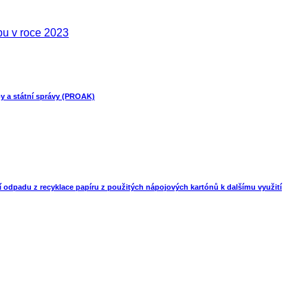
bu v roce 2023
žby a státní správy (PROAK)
ní odpadu z recyklace papíru z použitých nápojových kartónů k dalšímu využití