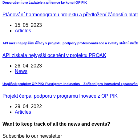
Doporučení pro žadatele a příjemce ke konci OP PIK
Plánování harmonogramu projektu a předložení žádostí o plat
15. 05. 2023
Articles
API mezi nejlepšími úřady v projektu podpory profesionalizace a kvality státní slu
API získala nejvyšší ocenění v projektu PROAK
26. 04. 2023
News
Úspěšné projekty OP PIK: Plastigram Industries – Zařízení pro inovativní zpracová
Projekt čerpal podporu v programu Inovace z OP PIK
29. 04. 2022
Articles
Want to keep track of all the news and events?
Subscribe to our newsletter