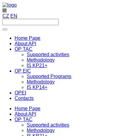
CZ
EN
Home Page
About API
OP TAC
Supported activities
Methodology
IS KP21+
OP EIC
Supported Programs
Methodology
IS KP14+
OPEI
Contacts
Home Page
About API
OP TAC
Supported activities
Methodology
IS KP21+