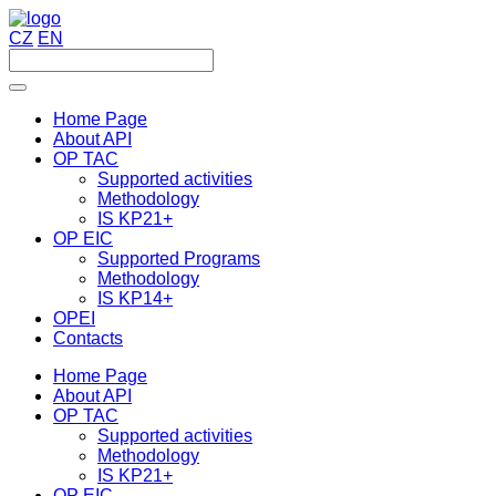
CZ
EN
Home Page
About API
OP TAC
Supported activities
Methodology
IS KP21+
OP EIC
Supported Programs
Methodology
IS KP14+
OPEI
Contacts
Home Page
About API
OP TAC
Supported activities
Methodology
IS KP21+
OP EIC