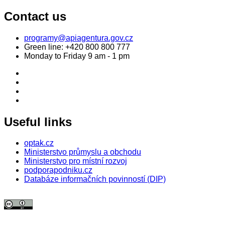
Contact us
programy@apiagentura.gov.cz
Green line:
+420 800 800 777
Monday to Friday 9 am - 1 pm
Useful links
optak.cz
Ministerstvo průmyslu a obchodu
Ministerstvo pro místní rozvoj
podporapodniku.cz
Databáze informačních povinností (DIP)
© 2026 Agentura pro podnikání a inovace. Textový obsah webu je šířen
pod licencí
CC BY 4.0
.
Tato licence se nevztahuje na obrazový materiál třetích stran (např. Shutterstock), jehož další