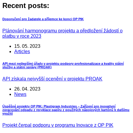
Recent posts:
Doporučení pro žadatele a příjemce ke konci OP PIK
Plánování harmonogramu projektu a předložení žádostí o
platbu v roce 2023
15. 05. 2023
Articles
API mezi nejlepšími úřady v projektu podpory profesionalizace a kvality státní
služby a státní správy (PROAK)
API získala nejvyšší ocenění v projektu PROAK
26. 04. 2023
News
Úspěšné projekty OP PIK: Plastigram Industries – Zařízení pro inovativní
zpracování odpadu z recyklace papíru z použitých nápojových kartónů k dalšímu
využití
Projekt čerpal podporu v programu Inovace z OP PIK