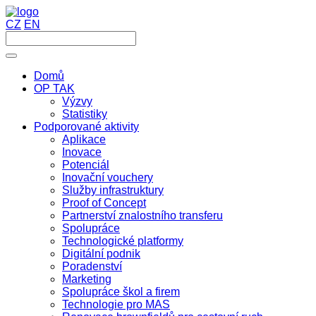
CZ
EN
Domů
OP TAK
Výzvy
Statistiky
Podporované aktivity
Aplikace
Inovace
Potenciál
Inovační vouchery
Služby infrastruktury
Proof of Concept
Partnerství znalostního transferu
Spolupráce
Technologické platformy
Digitální podnik
Poradenství
Marketing
Spolupráce škol a firem
Technologie pro MAS