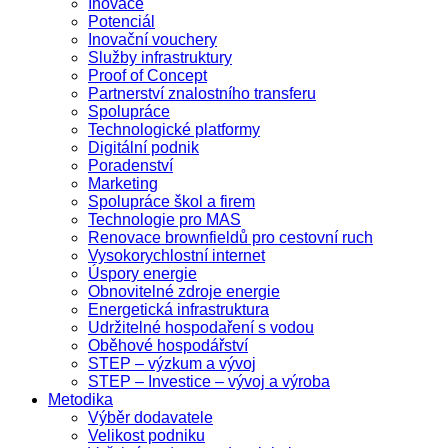
Inovace
Potenciál
Inovační vouchery
Služby infrastruktury
Proof of Concept
Partnerství znalostního transferu
Spolupráce
Technologické platformy
Digitální podnik
Poradenství
Marketing
Spolupráce škol a firem
Technologie pro MAS
Renovace brownfieldů pro cestovní ruch
Vysokorychlostní internet
Úspory energie
Obnovitelné zdroje energie
Energetická infrastruktura
Udržitelné hospodaření s vodou
Oběhové hospodářství
STEP – výzkum a vývoj
STEP – Investice – vývoj a výroba
Metodika
Výběr dodavatele
Velikost podniku