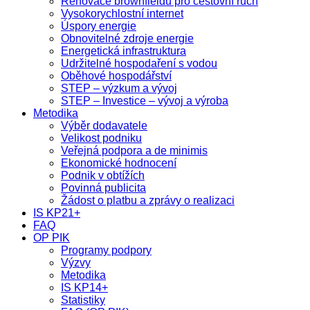
Renovace brownfieldů pro cestovní ruch
Vysokorychlostní internet
Úspory energie
Obnovitelné zdroje energie
Energetická infrastruktura
Udržitelné hospodaření s vodou
Oběhové hospodářství
STEP – výzkum a vývoj
STEP – Investice – vývoj a výroba
Metodika
Výběr dodavatele
Velikost podniku
Veřejná podpora a de minimis
Ekonomické hodnocení
Podnik v obtížích
Povinná publicita
Žádost o platbu a zprávy o realizaci
IS KP21+
FAQ
OP PIK
Programy podpory
Výzvy
Metodika
IS KP14+
Statistiky