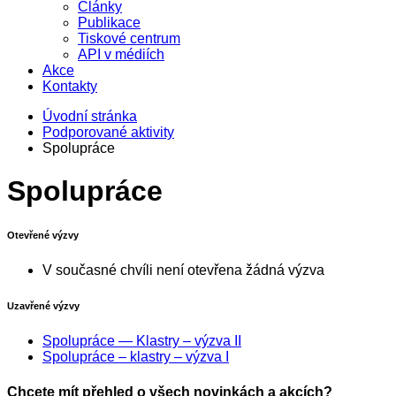
Články
Publikace
Tiskové centrum
API v médiích
Akce
Kontakty
Úvodní stránka
Podporované aktivity
Spolupráce
Spolupráce
Otevřené výzvy
V současné chvíli není otevřena žádná výzva
Uzavřené výzvy
Spolupráce — Klastry – výzva II
Spolupráce – klastry – výzva I
Chcete mít přehled o všech novinkách a akcích?