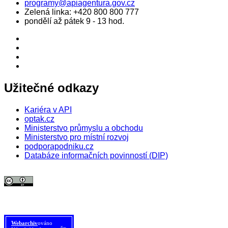
programy@apiagentura.gov.cz
Zelená linka:
+420 800 800 777
pondělí až pátek 9 - 13 hod.
Užitečné odkazy
Kariéra v API
optak.cz
Ministerstvo průmyslu a obchodu
Ministerstvo pro místní rozvoj
podporapodniku.cz
Databáze informačních povinností (DIP)
© 2026 Agentura pro podnikání a inovace. Textový obsah webu je šířen
pod licencí
CC BY 4.0
.
Tato licence se nevztahuje na obrazový materiál třetích stran (např. Shutterstock), jehož další
šíření je zakázáno.
Webarchiv
ováno