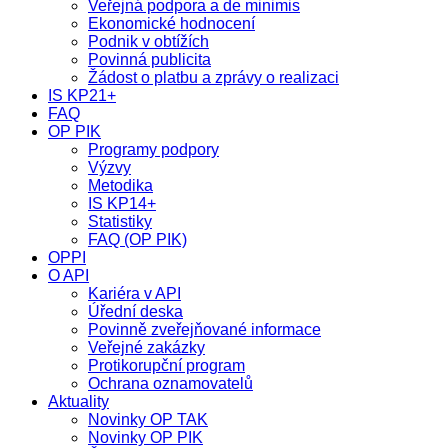
Veřejná podpora a de minimis
Ekonomické hodnocení
Podnik v obtížích
Povinná publicita
Žádost o platbu a zprávy o realizaci
IS KP21+
FAQ
OP PIK
Programy podpory
Výzvy
Metodika
IS KP14+
Statistiky
FAQ (OP PIK)
OPPI
O API
Kariéra v API
Úřední deska
Povinně zveřejňované informace
Veřejné zakázky
Protikorupční program
Ochrana oznamovatelů
Aktuality
Novinky OP TAK
Novinky OP PIK