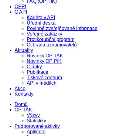
FAQ (OP PIK)
OPPI
O API
Kariéra v API
Úřední deska
Povinně zveřejňované informace
Veřejné zakázky
Protikorupční program
Ochrana oznamovatelů
Aktuality
Novinky OP TAK
Novinky OP PIK
Články
Publikace
Tiskové centrum
API v médiích
Akce
Kontakty
Domů
OP TAK
Výzvy
Statistiky
Podporované aktivity
Aplikace