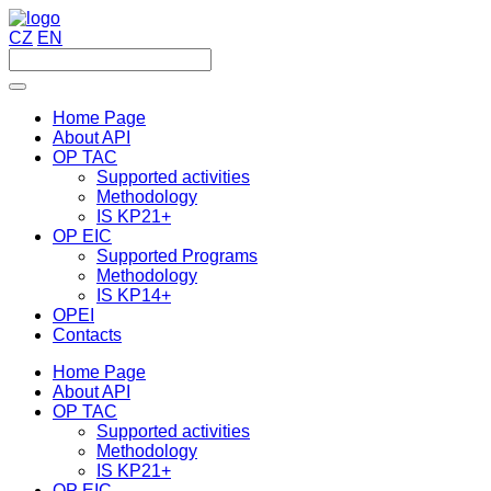
CZ
EN
Home Page
About API
OP TAC
Supported activities
Methodology
IS KP21+
OP EIC
Supported Programs
Methodology
IS KP14+
OPEI
Contacts
Home Page
About API
OP TAC
Supported activities
Methodology
IS KP21+
OP EIC