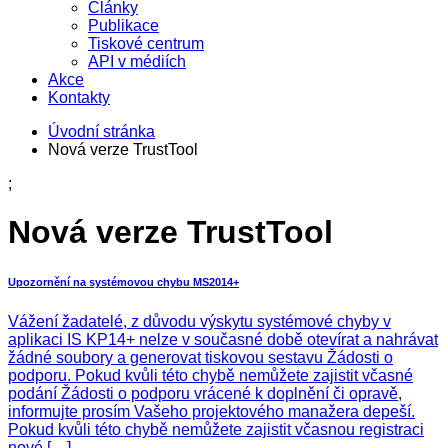
Články
Publikace
Tiskové centrum
API v médiích
Akce
Kontakty
Úvodní stránka
Nová verze TrustTool
;
Nová verze TrustTool
Upozornění na systémovou chybu MS2014+
Vážení žadatelé, z důvodu výskytu systémové chyby v
aplikaci IS KP14+ nelze v současné době otevírat a nahrávat
žádné soubory a generovat tiskovou sestavu Žádosti o
podporu. Pokud kvůli této chybě nemůžete zajistit včasné
podání Žádosti o podporu vrácené k doplnění či opravě,
informujte prosím Vašeho projektového manažera depeší.
Pokud kvůli této chybě nemůžete zajistit včasnou registraci
nové […]