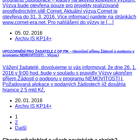
Výzva bude otevřena pouze pro projekty realizované
prostřednictvím sítě Cornet. Aktuální výzva Cornet je
otevřena do 31. 3. 2016. Více informací najdete na stránkách
www.cornet-era.net. Pro nahlášení do výzvy je […]
05. 02. 2016
Archiv IS KP14+
UPOZORNĚNÍ PRO ŽADATELE Z OP PIK – Ukončení příjmu Žádostí o podporu v
programu NEMOVITOSTI – Výzva I
Vážení žadatelé, dovolujeme si vás informovat, že dne 26. 1.
2016 v 9:00 hod. bude v souladu s pravidly Výzvy ukončen
příjem Žádostí o podporu v programu NEMOVITOSTI I.
Požadovaná alokace v podaných žádostech již dosáhla
hranice 2,5 mld Kč.
20. 01. 2016
Archiv IS KP14+
1
2
Další