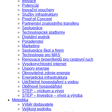
Inovace
Potenciál
Inovační vouchery
Služby infrastruktury
Proof of Concept
Partnerství znalostního transferu
Spolupráce
Technologické platformy
Digitální podnik
Poradenství
Marketing
Spolupráce škol a firem
Technologie pro MAS
Renovace brownfieldů pro cestovní ruch
Vysokorychlostní internet
Úspory energie
Obnovitelné zdroje energie
Energetická infrastruktura
Udržitelné hospodaření s vodou
Oběhové hospodářství
STEP – výzkum a vývoj
STEP – Investice – vývoj a výroba
Metodika
Výběr dodavatele
Velikost podniku