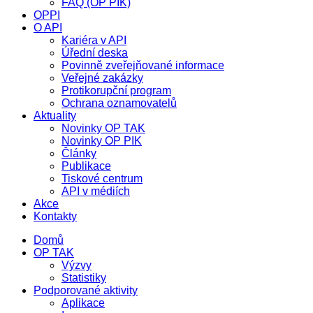
FAQ (OP PIK)
OPPI
O API
Kariéra v API
Úřední deska
Povinně zveřejňované informace
Veřejné zakázky
Protikorupční program
Ochrana oznamovatelů
Aktuality
Novinky OP TAK
Novinky OP PIK
Články
Publikace
Tiskové centrum
API v médiích
Akce
Kontakty
Domů
OP TAK
Výzvy
Statistiky
Podporované aktivity
Aplikace