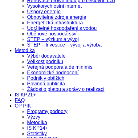
Renovace brownfieldů pro cestovní ruch
Vysokorychlostní internet
Úspory energie
Obnovitelné zdroje energie
Energetická infrastruktura
Udržitelné hospodaření s vodou
Oběhové hospodářství
STEP – výzkum a vývoj
STEP – Investice – vývoj a výroba
Metodika
Výběr dodavatele
Velikost podniku
Veřejná podpora a de minimis
Ekonomické hodnocení
Podnik v obtížích
Povinná publicita
Žádost o platbu a zprávy o realizaci
IS KP21+
FAQ
OP PIK
Programy podpory
Výzvy
Metodika
IS KP14+
Statistiky