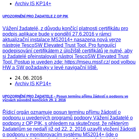
Archiv IS KP14+
UPOZORNĚNÍ PRO ŽADATELE Z OP PIK
Vážení žadatelé, z důvodu končící platnosti certifikátu pro
podpis aplikace bude v pondělí 27.6.2016 v rámci
aktualizační instalace MS2014+ nasazena nová verze
nástroje TescoSW Elevated Trust Tool. Pro fungující
podepisování certifikátem z úložiště certifikátů je nutné, aby
si žadatelé přeinstalovali nástroj TescoSW Elevated Trust
Tool. Postup je uveden zde: https://mseu.mssf.cz/ pod volbou
HW a SW požadavky v levé navigační liště.
24. 06. 2016
Archiv IS KP14+
UPOZORNĚNÍ PRO ŽADATELE – Posun termínu příjmu žádostí o podporu ve
výzvách původně končících 29. 2. 2016
Řídicí orgán oznamuje posun termínu příjmu žádostí o
podporu u uvedených programů podpory Vážení žadatelé o
podporu z OP PIK, s ohledem na skutečnost, že některým
žadatelům se nedaří již od 22. 2. 2016 uzavřít vložení žádosti
o podporu v monitorovacím systému MS2014+ (jde o