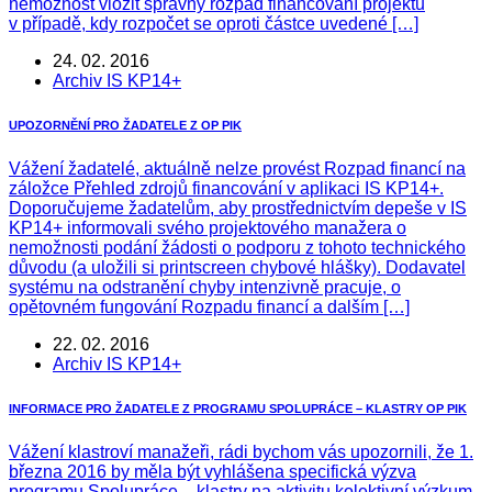
nemožnost vložit správný rozpad financování projektu
v případě, kdy rozpočet se oproti částce uvedené […]
24. 02. 2016
Archiv IS KP14+
UPOZORNĚNÍ PRO ŽADATELE Z OP PIK
Vážení žadatelé, aktuálně nelze provést Rozpad financí na
záložce Přehled zdrojů financování v aplikaci IS KP14+.
Doporučujeme žadatelům, aby prostřednictvím depeše v IS
KP14+ informovali svého projektového manažera o
nemožnosti podání žádosti o podporu z tohoto technického
důvodu (a uložili si printscreen chybové hlášky). Dodavatel
systému na odstranění chyby intenzivně pracuje, o
opětovném fungování Rozpadu financí a dalším […]
22. 02. 2016
Archiv IS KP14+
INFORMACE PRO ŽADATELE Z PROGRAMU SPOLUPRÁCE – KLASTRY OP PIK
Vážení klastroví manažeři, rádi bychom vás upozornili, že 1.
března 2016 by měla být vyhlášena specifická výzva
programu Spolupráce – klastry na aktivitu kolektivní výzkum.