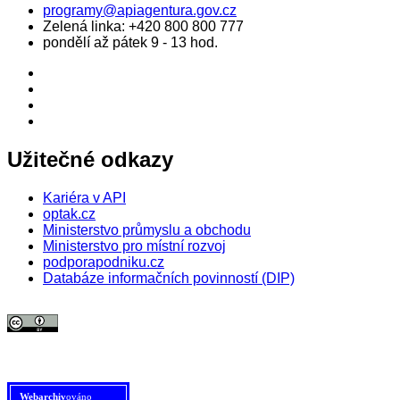
programy@apiagentura.gov.cz
Zelená linka:
+420 800 800 777
pondělí až pátek 9 - 13 hod.
Užitečné odkazy
Kariéra v API
optak.cz
Ministerstvo průmyslu a obchodu
Ministerstvo pro místní rozvoj
podporapodniku.cz
Databáze informačních povinností (DIP)
© 2026 Agentura pro podnikání a inovace. Textový obsah webu je šířen
pod licencí
CC BY 4.0
.
Tato licence se nevztahuje na obrazový materiál třetích stran (např. Shutterstock), jehož další
šíření je zakázáno.
Webarchiv
ováno