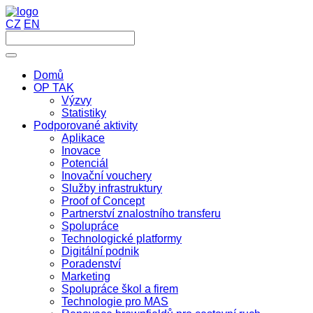
CZ
EN
Domů
OP TAK
Výzvy
Statistiky
Podporované aktivity
Aplikace
Inovace
Potenciál
Inovační vouchery
Služby infrastruktury
Proof of Concept
Partnerství znalostního transferu
Spolupráce
Technologické platformy
Digitální podnik
Poradenství
Marketing
Spolupráce škol a firem
Technologie pro MAS