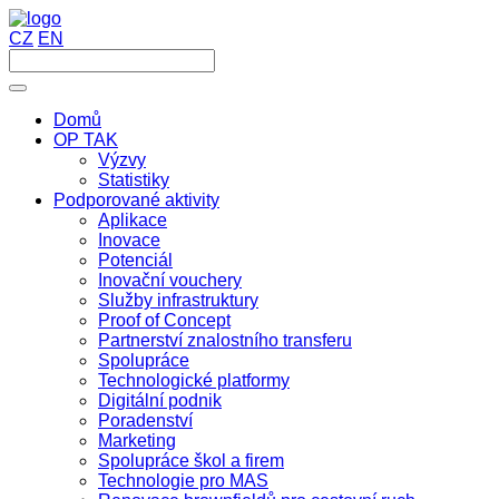
CZ
EN
Domů
OP TAK
Výzvy
Statistiky
Podporované aktivity
Aplikace
Inovace
Potenciál
Inovační vouchery
Služby infrastruktury
Proof of Concept
Partnerství znalostního transferu
Spolupráce
Technologické platformy
Digitální podnik
Poradenství
Marketing
Spolupráce škol a firem
Technologie pro MAS