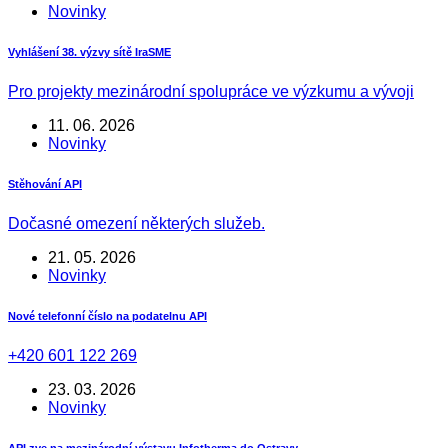
Novinky
Vyhlášení 38. výzvy sítě IraSME
Pro projekty mezinárodní spolupráce ve výzkumu a vývoji
11. 06. 2026
Novinky
Stěhování API
Dočasné omezení některých služeb.
21. 05. 2026
Novinky
Nové telefonní číslo na podatelnu API
+420 601 122 269
23. 03. 2026
Novinky
API zve na mezinárodní výstavu Infotherma do Ostravy