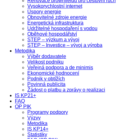
Renovace brownfieldů pro cestovní ruch
Vysokorychlostní internet
Úspory energie
Obnovitelné zdroje energie
Energetická infrastruktura
Udržitelné hospodaření s vodou
Oběhové hospodářství
STEP – výzkum a vývoj
STEP – Investice – vývoj a výroba
Metodika
Výběr dodavatele
Velikost podniku
Veřejná podpora a de minimis
Ekonomické hodnocení
Podnik v obtížích
Povinná publicita
Žádost o platbu a zprávy o realizaci
IS KP21+
FAQ
OP PIK
Programy podpory
Výzvy
Metodika
IS KP14+
Statistiky