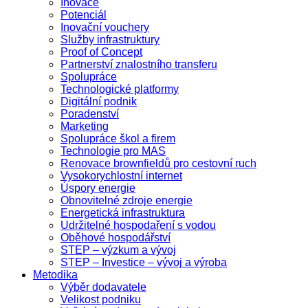
Inovace
Potenciál
Inovační vouchery
Služby infrastruktury
Proof of Concept
Partnerství znalostního transferu
Spolupráce
Technologické platformy
Digitální podnik
Poradenství
Marketing
Spolupráce škol a firem
Technologie pro MAS
Renovace brownfieldů pro cestovní ruch
Vysokorychlostní internet
Úspory energie
Obnovitelné zdroje energie
Energetická infrastruktura
Udržitelné hospodaření s vodou
Oběhové hospodářství
STEP – výzkum a vývoj
STEP – Investice – vývoj a výroba
Metodika
Výběr dodavatele
Velikost podniku