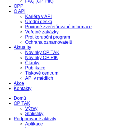
FAQ (OP PIK)
OPPI
O API
Kariéra v API
Úřední deska
Povinně zveřejňované informace
Veřejné zakázky
Protikorupční program
Ochrana oznamovatelů
Aktuality
Novinky OP TAK
Novinky OP PIK
Články
Publikace
Tiskové centrum
API v médiích
Akce
Kontakty
Domů
OP TAK
Výzvy
Statistiky
Podporované aktivity
Aplikace