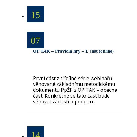
15
07
OP TAK – Pravidla hry – I. část (online)
První část z třídílné série webinářů
věnované základnímu metodickému
dokumentu PpŽP z OP TAK – obecná
část. Konkrétně se tato část bude
věnovat žádosti o podporu
14