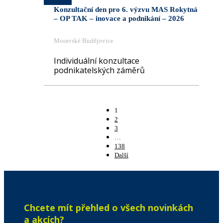
Konzultační den pro 6. výzvu MAS Rokytná
– OP TAK – inovace a podnikání – 2026
Moravské Budějovice
Individuální konzultace
podnikatelských záměrů
1
2
3
…
138
Další
Chcete mít přehled o všech novinkách
a akcích?