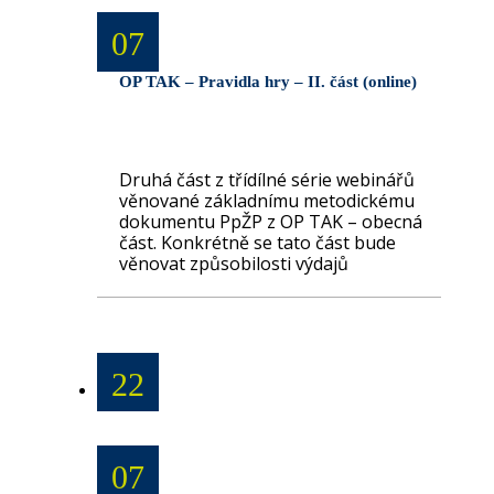
07
OP TAK – Pravidla hry – II. část (online)
Druhá část z třídílné série webinářů
věnované základnímu metodickému
dokumentu PpŽP z OP TAK – obecná
část. Konkrétně se tato část bude
věnovat způsobilosti výdajů
22
07