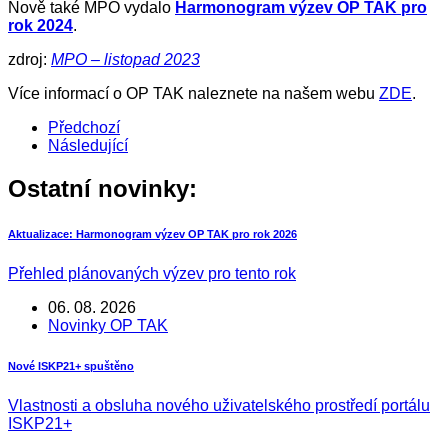
Nově také MPO vydalo
Harmonogram výzev OP TAK pro
rok 2024
.
zdroj:
MPO – listopad 202
3
Více informací o OP TAK naleznete na našem webu
ZDE
.
Předchozí
Následující
Ostatní novinky:
Aktualizace: Harmonogram výzev OP TAK pro rok 2026
Přehled plánovaných výzev pro tento rok
06. 08. 2026
Novinky OP TAK
Nové ISKP21+ spuštěno
Vlastnosti a obsluha nového uživatelského prostředí portálu
ISKP21+