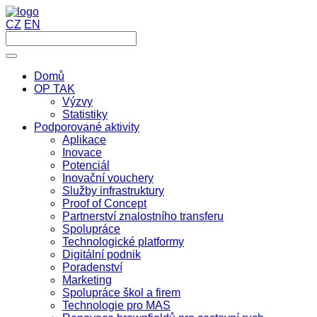
CZ
EN
Domů
OP TAK
Výzvy
Statistiky
Podporované aktivity
Aplikace
Inovace
Potenciál
Inovační vouchery
Služby infrastruktury
Proof of Concept
Partnerství znalostního transferu
Spolupráce
Technologické platformy
Digitální podnik
Poradenství
Marketing
Spolupráce škol a firem
Technologie pro MAS