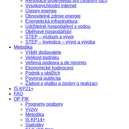
Renovace brownfieldů pro cestovní ruch
Vysokorychlostní internet
Úspory energie
Obnovitelné zdroje energie
Energetická infrastruktura
Udržitelné hospodaření s vodou
Oběhové hospodářství
STEP – výzkum a vývoj
STEP – Investice – vývoj a výroba
Metodika
Výběr dodavatele
Velikost podniku
Veřejná podpora a de minimis
Ekonomické hodnocení
Podnik v obtížích
Povinná publicita
Žádost o platbu a zprávy o realizaci
IS KP21+
FAQ
OP PIK
Programy podpory
Výzvy
Metodika
IS KP14+
Statistiky