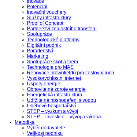
Inovace
Potenciál
Inovační vouchery
Služby infrastruktury
Proof of Concept
Partnerství znalostního transferu
Spolupráce
Technologické platformy
Digitální podnik
Poradenství
Marketing
Spolupráce škol a firem
Technologie pro MAS
Renovace brownfieldů pro cestovní ruch
Vysokorychlostní internet
Úspory energie
Obnovitelné zdroje energie
Energetická infrastruktura
Udržitelné hospodaření s vodou
Oběhové hospodářství
STEP – výzkum a vývoj
STEP – Investice – vývoj a výroba
Metodika
Výběr dodavatele
Velikost podniku