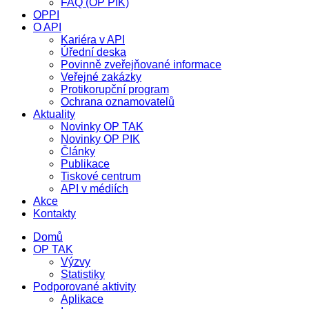
FAQ (OP PIK)
OPPI
O API
Kariéra v API
Úřední deska
Povinně zveřejňované informace
Veřejné zakázky
Protikorupční program
Ochrana oznamovatelů
Aktuality
Novinky OP TAK
Novinky OP PIK
Články
Publikace
Tiskové centrum
API v médiích
Akce
Kontakty
Domů
OP TAK
Výzvy
Statistiky
Podporované aktivity
Aplikace