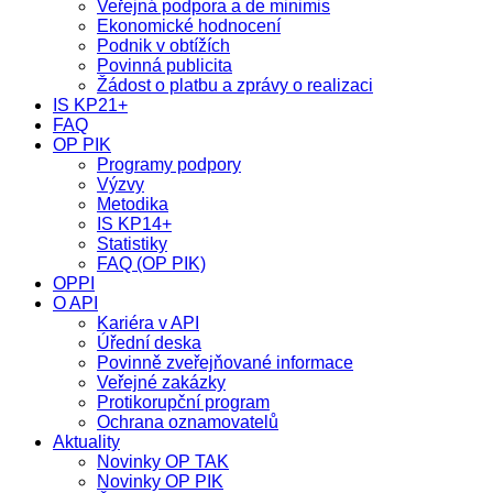
Veřejná podpora a de minimis
Ekonomické hodnocení
Podnik v obtížích
Povinná publicita
Žádost o platbu a zprávy o realizaci
IS KP21+
FAQ
OP PIK
Programy podpory
Výzvy
Metodika
IS KP14+
Statistiky
FAQ (OP PIK)
OPPI
O API
Kariéra v API
Úřední deska
Povinně zveřejňované informace
Veřejné zakázky
Protikorupční program
Ochrana oznamovatelů
Aktuality
Novinky OP TAK
Novinky OP PIK