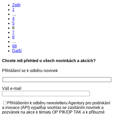
Zpět
1
…
4
5
6
7
8
…
68
Další
Chcete mít přehled o všech novinkách a akcích?
Přihlášení se k odběru novinek
Váš e-mail
Přihlášením k odběru newsletteru Agentury pro podnikání
a inovace (API) vyjadřuji souhlas se zasíláním novinek a
pozvánek na akce k tématu OP PIK/OP TAK a k příbuzné