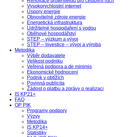
Renovace brownfieldů pro cestovní ruch
Vysokorychlostní internet
Úspory energie
Obnovitelné zdroje energie
Energetická infrastruktura
Udržitelné hospodaření s vodou
Oběhové hospodářství
STEP – výzkum a vývoj
STEP – Investice – vývoj a výroba
Metodika
Výběr dodavatele
Velikost podniku
Veřejná podpora a de minimis
Ekonomické hodnocení
Podnik v obtížích
Povinná publicita
Žádost o platbu a zprávy o realizaci
IS KP21+
FAQ
OP PIK
Programy podpory
Výzvy
Metodika
IS KP14+
Statistiky