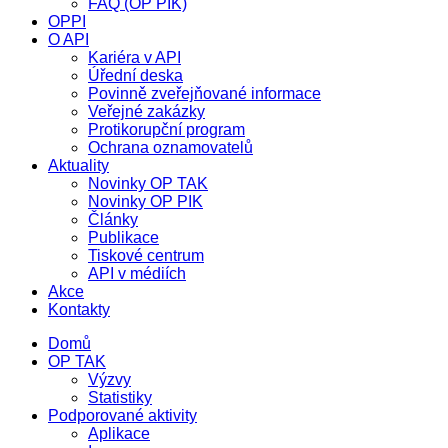
FAQ (OP PIK)
OPPI
O API
Kariéra v API
Úřední deska
Povinně zveřejňované informace
Veřejné zakázky
Protikorupční program
Ochrana oznamovatelů
Aktuality
Novinky OP TAK
Novinky OP PIK
Články
Publikace
Tiskové centrum
API v médiích
Akce
Kontakty
Domů
OP TAK
Výzvy
Statistiky
Podporované aktivity
Aplikace