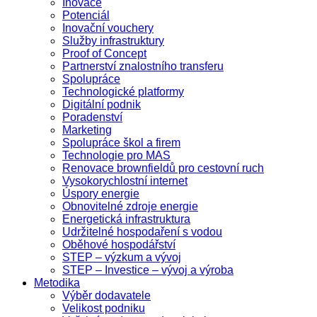
Inovace
Potenciál
Inovační vouchery
Služby infrastruktury
Proof of Concept
Partnerství znalostního transferu
Spolupráce
Technologické platformy
Digitální podnik
Poradenství
Marketing
Spolupráce škol a firem
Technologie pro MAS
Renovace brownfieldů pro cestovní ruch
Vysokorychlostní internet
Úspory energie
Obnovitelné zdroje energie
Energetická infrastruktura
Udržitelné hospodaření s vodou
Oběhové hospodářství
STEP – výzkum a vývoj
STEP – Investice – vývoj a výroba
Metodika
Výběr dodavatele
Velikost podniku