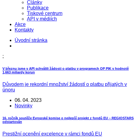
Články
Publikace
Tiskové centrum
API v médiích
Akce
Kontakty
Úvodní stránka
;
V březnu jsme v API schválili žádosti o platbu v programech OP PIK v hodnotě
1,663 miliardy korun
Důvodem je rekordní množství žádostí o platbu přijatých v
únoru
06. 04. 2023
Novinky
16. ročník soutěže Evropské komise o nejlepší projekt z fondů EU – REGIOSTARS
odstartován
Prestižní ocenění excelence v rámci fondů EU