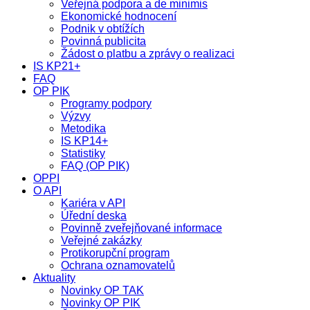
Veřejná podpora a de minimis
Ekonomické hodnocení
Podnik v obtížích
Povinná publicita
Žádost o platbu a zprávy o realizaci
IS KP21+
FAQ
OP PIK
Programy podpory
Výzvy
Metodika
IS KP14+
Statistiky
FAQ (OP PIK)
OPPI
O API
Kariéra v API
Úřední deska
Povinně zveřejňované informace
Veřejné zakázky
Protikorupční program
Ochrana oznamovatelů
Aktuality
Novinky OP TAK
Novinky OP PIK