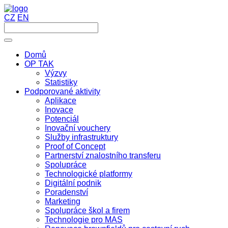
CZ
EN
Domů
OP TAK
Výzvy
Statistiky
Podporované aktivity
Aplikace
Inovace
Potenciál
Inovační vouchery
Služby infrastruktury
Proof of Concept
Partnerství znalostního transferu
Spolupráce
Technologické platformy
Digitální podnik
Poradenství
Marketing
Spolupráce škol a firem
Technologie pro MAS