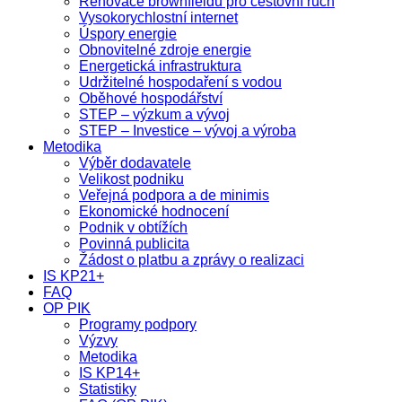
Renovace brownfieldů pro cestovní ruch
Vysokorychlostní internet
Úspory energie
Obnovitelné zdroje energie
Energetická infrastruktura
Udržitelné hospodaření s vodou
Oběhové hospodářství
STEP – výzkum a vývoj
STEP – Investice – vývoj a výroba
Metodika
Výběr dodavatele
Velikost podniku
Veřejná podpora a de minimis
Ekonomické hodnocení
Podnik v obtížích
Povinná publicita
Žádost o platbu a zprávy o realizaci
IS KP21+
FAQ
OP PIK
Programy podpory
Výzvy
Metodika
IS KP14+
Statistiky