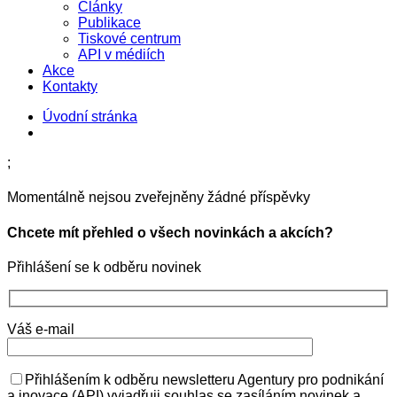
Články
Publikace
Tiskové centrum
API v médiích
Akce
Kontakty
Úvodní stránka
;
Momentálně nejsou zveřejněny žádné příspěvky
Chcete mít přehled o všech novinkách a akcích?
Přihlášení se k odběru novinek
Váš e-mail
Přihlášením k odběru newsletteru Agentury pro podnikání
a inovace (API) vyjadřuji souhlas se zasíláním novinek a