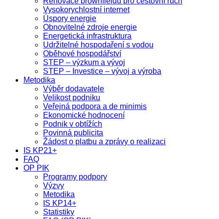
Renovace brownfieldů pro cestovní ruch
Vysokorychlostní internet
Úspory energie
Obnovitelné zdroje energie
Energetická infrastruktura
Udržitelné hospodaření s vodou
Oběhové hospodářství
STEP – výzkum a vývoj
STEP – Investice – vývoj a výroba
Metodika
Výběr dodavatele
Velikost podniku
Veřejná podpora a de minimis
Ekonomické hodnocení
Podnik v obtížích
Povinná publicita
Žádost o platbu a zprávy o realizaci
IS KP21+
FAQ
OP PIK
Programy podpory
Výzvy
Metodika
IS KP14+
Statistiky