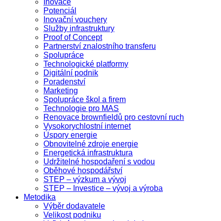
Inovace
Potenciál
Inovační vouchery
Služby infrastruktury
Proof of Concept
Partnerství znalostního transferu
Spolupráce
Technologické platformy
Digitální podnik
Poradenství
Marketing
Spolupráce škol a firem
Technologie pro MAS
Renovace brownfieldů pro cestovní ruch
Vysokorychlostní internet
Úspory energie
Obnovitelné zdroje energie
Energetická infrastruktura
Udržitelné hospodaření s vodou
Oběhové hospodářství
STEP – výzkum a vývoj
STEP – Investice – vývoj a výroba
Metodika
Výběr dodavatele
Velikost podniku