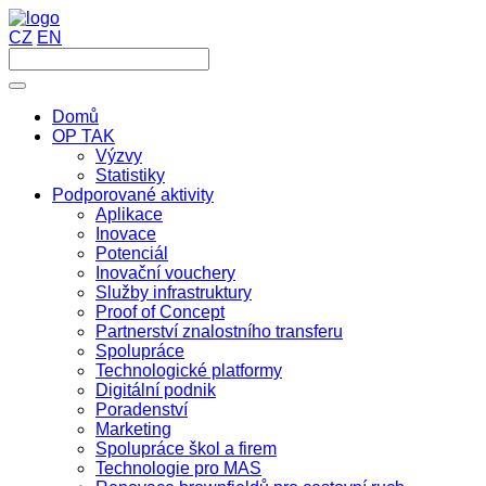
CZ
EN
Domů
OP TAK
Výzvy
Statistiky
Podporované aktivity
Aplikace
Inovace
Potenciál
Inovační vouchery
Služby infrastruktury
Proof of Concept
Partnerství znalostního transferu
Spolupráce
Technologické platformy
Digitální podnik
Poradenství
Marketing
Spolupráce škol a firem
Technologie pro MAS