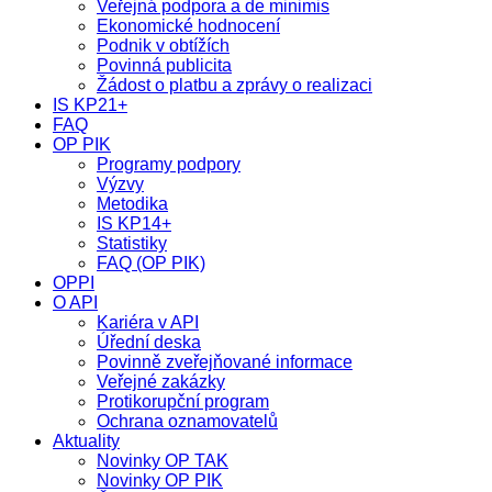
Veřejná podpora a de minimis
Ekonomické hodnocení
Podnik v obtížích
Povinná publicita
Žádost o platbu a zprávy o realizaci
IS KP21+
FAQ
OP PIK
Programy podpory
Výzvy
Metodika
IS KP14+
Statistiky
FAQ (OP PIK)
OPPI
O API
Kariéra v API
Úřední deska
Povinně zveřejňované informace
Veřejné zakázky
Protikorupční program
Ochrana oznamovatelů
Aktuality
Novinky OP TAK
Novinky OP PIK