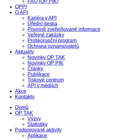
FAQ (OP PIK)
OPPI
O API
Kariéra v API
Úřední deska
Povinně zveřejňované informace
Veřejné zakázky
Protikorupční program
Ochrana oznamovatelů
Aktuality
Novinky OP TAK
Novinky OP PIK
Články
Publikace
Tiskové centrum
API v médiích
Akce
Kontakty
Domů
OP TAK
Výzvy
Statistiky
Podporované aktivity
Aplikace