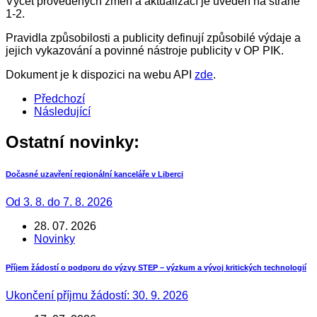
Výčet provedených změn a aktualizací je uveden na straně
1-2.
Pravidla způsobilosti a publicity definují způsobilé výdaje a
jejich vykazování a povinné nástroje publicity v OP PIK.
Dokument je k dispozici na webu API
zde
.
Předchozí
Následující
Ostatní novinky:
Dočasné uzavření regionální kanceláře v Liberci
Od 3. 8. do 7. 8. 2026
28. 07. 2026
Novinky
Příjem žádostí o podporu do výzvy STEP – výzkum a vývoj kritických technologií
Ukončení příjmu žádostí: 30. 9. 2026