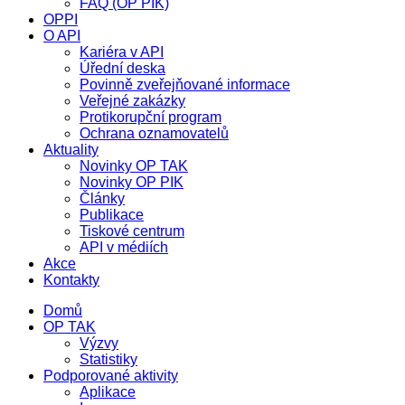
FAQ (OP PIK)
OPPI
O API
Kariéra v API
Úřední deska
Povinně zveřejňované informace
Veřejné zakázky
Protikorupční program
Ochrana oznamovatelů
Aktuality
Novinky OP TAK
Novinky OP PIK
Články
Publikace
Tiskové centrum
API v médiích
Akce
Kontakty
Domů
OP TAK
Výzvy
Statistiky
Podporované aktivity
Aplikace