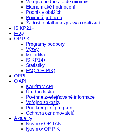
Veřejná podpora a de minimis
Ekonomické hodnocení
Podnik v obtížích
Povinná publicita
Žádost o platbu a zprávy o realizaci
IS KP21+
FAQ
OP PIK
Programy podpory
Výzvy
Metodika
IS KP14+
Statistiky
FAQ (OP PIK)
OPPI
O API
Kariéra v API
Úřední deska
Povinně zveřejňované informace
Veřejné zakázky
Protikorupční program
Ochrana oznamovatelů
Aktuality
Novinky OP TAK
Novinky OP PIK