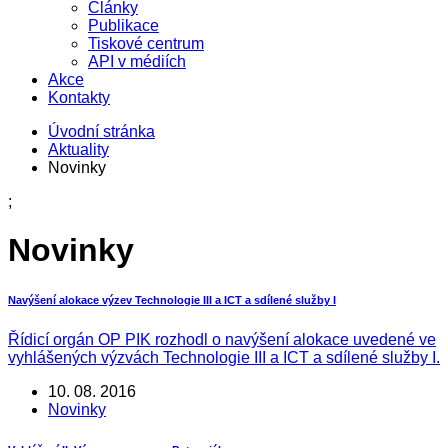
Články
Publikace
Tiskové centrum
API v médiích
Akce
Kontakty
Úvodní stránka
Aktuality
Novinky
;
Novinky
Navýšení alokace výzev Technologie III a ICT a sdílené služby I
Řídicí orgán OP PIK rozhodl o navýšení alokace uvedené ve
vyhlášených výzvách Technologie III a ICT a sdílené služby I.
10. 08. 2016
Novinky