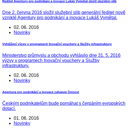
Ředitel Agentury pro podnikání a inovace Lukáš Vymětal složil služební slib
Dne 2. června 2016 složil služební slib generální ředitel nově
vzniklé Agentury pro podnikání a inovace Lukáš Vymětal.
02. 06. 2016
Novinky
Vyhlášení výzev v programech Inovační vouchery a Služby infrastruktury
Ministerstvo průmyslu a obchodu vyhlásilo dne 31. 5. 2016
výzvy v programech Inovační vouchery a Služby
infrastruktury.
02. 06. 2016
Novinky
Agentura pro podnikání a inovace zahajuje činnost
Českým podnikatelům bude pomáhat s čerpáním evropských
dotací.
01. 06. 2016
Novinky