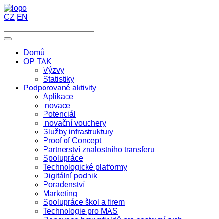
CZ
EN
Domů
OP TAK
Výzvy
Statistiky
Podporované aktivity
Aplikace
Inovace
Potenciál
Inovační vouchery
Služby infrastruktury
Proof of Concept
Partnerství znalostního transferu
Spolupráce
Technologické platformy
Digitální podnik
Poradenství
Marketing
Spolupráce škol a firem
Technologie pro MAS