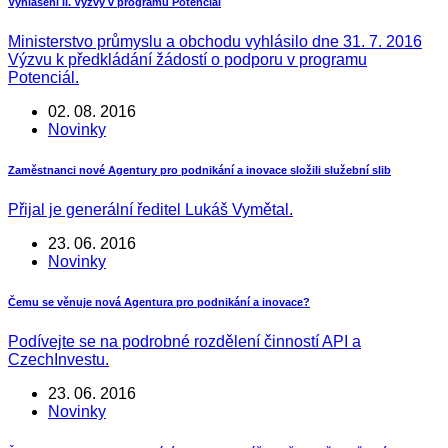
Vyhlášení II. Výzvy v programu Potenciál
Ministerstvo průmyslu a obchodu vyhlásilo dne 31. 7. 2016
Výzvu k předkládání žádostí o podporu v programu
Potenciál.
02. 08. 2016
Novinky
Zaměstnanci nové Agentury pro podnikání a inovace složili služební slib
Přijal je generální ředitel Lukáš Vymětal.
23. 06. 2016
Novinky
Čemu se věnuje nová Agentura pro podnikání a inovace?
Podívejte se na podrobné rozdělení činností API a
CzechInvestu.
23. 06. 2016
Novinky