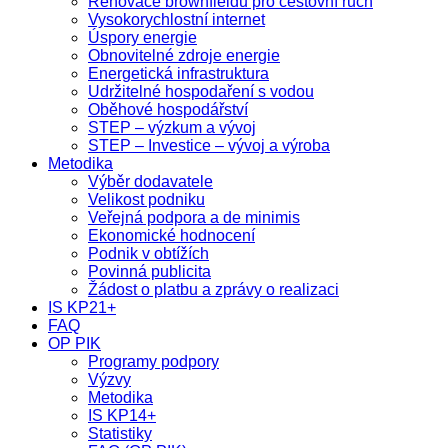
Renovace brownfieldů pro cestovní ruch
Vysokorychlostní internet
Úspory energie
Obnovitelné zdroje energie
Energetická infrastruktura
Udržitelné hospodaření s vodou
Oběhové hospodářství
STEP – výzkum a vývoj
STEP – Investice – vývoj a výroba
Metodika
Výběr dodavatele
Velikost podniku
Veřejná podpora a de minimis
Ekonomické hodnocení
Podnik v obtížích
Povinná publicita
Žádost o platbu a zprávy o realizaci
IS KP21+
FAQ
OP PIK
Programy podpory
Výzvy
Metodika
IS KP14+
Statistiky