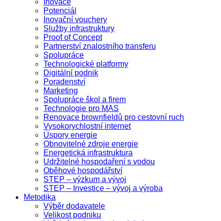
Inovace
Potenciál
Inovační vouchery
Služby infrastruktury
Proof of Concept
Partnerství znalostního transferu
Spolupráce
Technologické platformy
Digitální podnik
Poradenství
Marketing
Spolupráce škol a firem
Technologie pro MAS
Renovace brownfieldů pro cestovní ruch
Vysokorychlostní internet
Úspory energie
Obnovitelné zdroje energie
Energetická infrastruktura
Udržitelné hospodaření s vodou
Oběhové hospodářství
STEP – výzkum a vývoj
STEP – Investice – vývoj a výroba
Metodika
Výběr dodavatele
Velikost podniku