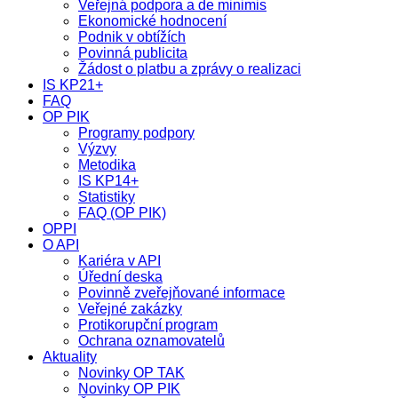
Veřejná podpora a de minimis
Ekonomické hodnocení
Podnik v obtížích
Povinná publicita
Žádost o platbu a zprávy o realizaci
IS KP21+
FAQ
OP PIK
Programy podpory
Výzvy
Metodika
IS KP14+
Statistiky
FAQ (OP PIK)
OPPI
O API
Kariéra v API
Úřední deska
Povinně zveřejňované informace
Veřejné zakázky
Protikorupční program
Ochrana oznamovatelů
Aktuality
Novinky OP TAK
Novinky OP PIK