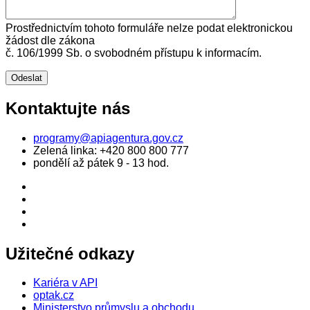
Prostřednictvím tohoto formuláře nelze podat elektronickou
žádost dle zákona
č. 106/1999 Sb. o svobodném přístupu k informacím.
Kontaktujte nás
programy@apiagentura.gov.cz
Zelená linka:
+420 800 800 777
pondělí až pátek 9 - 13 hod.
Užitečné odkazy
Kariéra v API
optak.cz
Ministerstvo průmyslu a obchodu