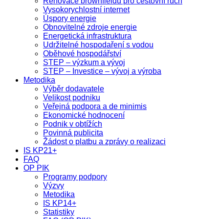
Renovace brownfieldů pro cestovní ruch
Vysokorychlostní internet
Úspory energie
Obnovitelné zdroje energie
Energetická infrastruktura
Udržitelné hospodaření s vodou
Oběhové hospodářství
STEP – výzkum a vývoj
STEP – Investice – vývoj a výroba
Metodika
Výběr dodavatele
Velikost podniku
Veřejná podpora a de minimis
Ekonomické hodnocení
Podnik v obtížích
Povinná publicita
Žádost o platbu a zprávy o realizaci
IS KP21+
FAQ
OP PIK
Programy podpory
Výzvy
Metodika
IS KP14+
Statistiky