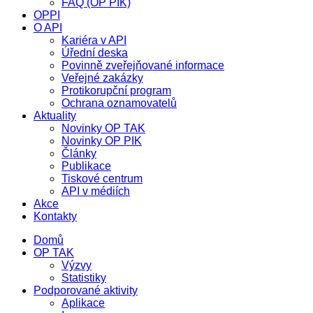
FAQ (OP PIK)
OPPI
O API
Kariéra v API
Úřední deska
Povinně zveřejňované informace
Veřejné zakázky
Protikorupční program
Ochrana oznamovatelů
Aktuality
Novinky OP TAK
Novinky OP PIK
Články
Publikace
Tiskové centrum
API v médiích
Akce
Kontakty
Domů
OP TAK
Výzvy
Statistiky
Podporované aktivity
Aplikace