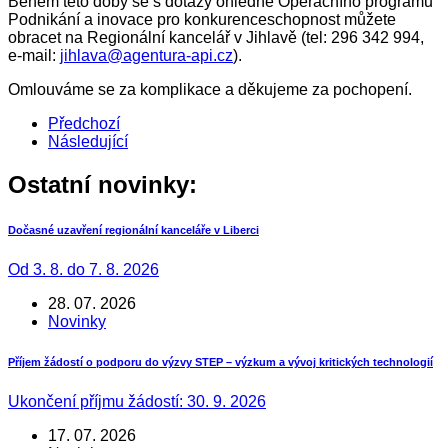
Během této doby se s dotazy ohledně Operačního programu
Podnikání a inovace pro konkurenceschopnost můžete
obracet na Regionální kancelář v Jihlavě (tel: 296 342 994,
e-mail:
jihlava@agentura-api.cz
).
Omlouváme se za komplikace a děkujeme za pochopení.
Předchozí
Následující
Ostatní novinky:
Dočasné uzavření regionální kanceláře v Liberci
Od 3. 8. do 7. 8. 2026
28. 07. 2026
Novinky
Příjem žádostí o podporu do výzvy STEP – výzkum a vývoj kritických technologií
Ukončení příjmu žádostí: 30. 9. 2026
17. 07. 2026