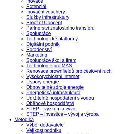
Inovace
Potenciál
Inovační vouchery
Služby infrastruktury
Proof of Concept
Partnerství znalostního transferu
Spolupráce
Technologické platformy
Digitální podnik
Poradenství
Marketing
Spolupráce škol a firem
Technologie pro MAS
Renovace brownfieldů pro cestovní ruch
Vysokorychlostní internet
Úspory energie
Obnovitelné zdroje energie
Energetická infrastruktura
Udržitelné hospodaření s vodou
Oběhové hospodářství
STEP – výzkum a vývoj
STEP – Investice – vývoj a výroba
Metodika
Výběr dodavatele
Velikost podniku