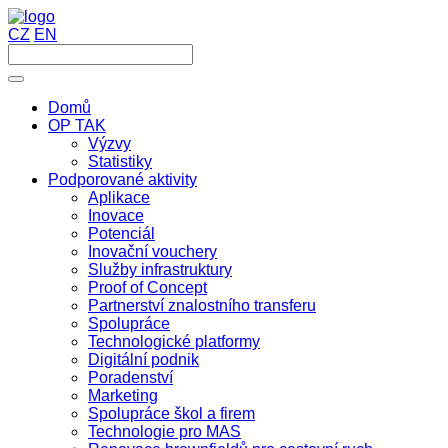
CZ
EN
Domů
OP TAK
Výzvy
Statistiky
Podporované aktivity
Aplikace
Inovace
Potenciál
Inovační vouchery
Služby infrastruktury
Proof of Concept
Partnerství znalostního transferu
Spolupráce
Technologické platformy
Digitální podnik
Poradenství
Marketing
Spolupráce škol a firem
Technologie pro MAS