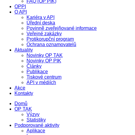
FAQ (OP PIK)
OPPI
O API
Kariéra v API
Úřední deska
Povinně zveřejňované informace
Veřejné zakázky
Protikorupční program
Ochrana oznamovatelů
Aktuality
Novinky OP TAK
Novinky OP PIK
Články
Publikace
Tiskové centrum
API v médiích
Akce
Kontakty
Domů
OP TAK
Výzvy
Statistiky
Podporované aktivity
Aplikace