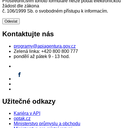
Prostřednictvím tohoto formuláře nelze podat elektronickou
žádost dle zákona
č. 106/1999 Sb. o svobodném přístupu k informacím.
Kontaktujte nás
programy@apiagentura.gov.cz
Zelená linka:
+420 800 800 777
pondělí až pátek 9 - 13 hod.
Užitečné odkazy
Kariéra v API
optak.cz
Ministerstvo průmyslu a obchodu