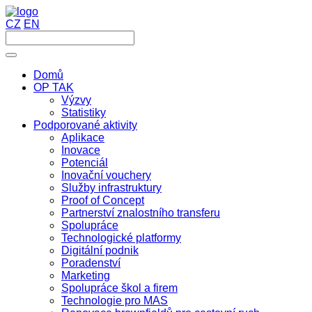
CZ
EN
Domů
OP TAK
Výzvy
Statistiky
Podporované aktivity
Aplikace
Inovace
Potenciál
Inovační vouchery
Služby infrastruktury
Proof of Concept
Partnerství znalostního transferu
Spolupráce
Technologické platformy
Digitální podnik
Poradenství
Marketing
Spolupráce škol a firem
Technologie pro MAS