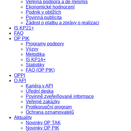
Veřejná podpora a de minimis
Ekonomické hodnocení
Podnik v obtížích
Povinná publicita
Žádost o platbu a zprávy o realizaci
IS KP21+
FAQ
OP PIK
Programy podpory
Výzvy
Metodika
IS KP14+
Statistiky
FAQ (OP PIK)
OPPI
O API
Kariéra v API
Úřední deska
Povinně zveřejňované informace
Veřejné zakázky
Protikorupční program
Ochrana oznamovatelů
Aktuality
Novinky OP TAK
Novinky OP PIK