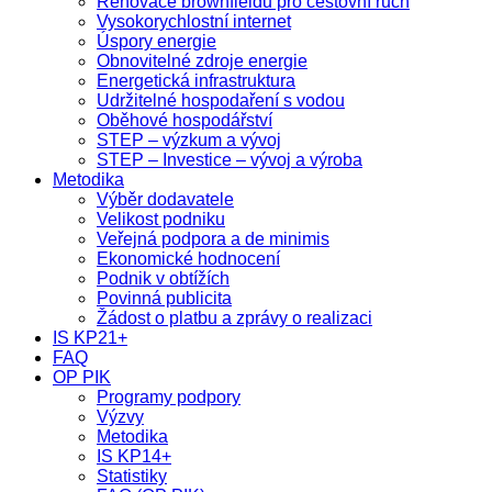
Renovace brownfieldů pro cestovní ruch
Vysokorychlostní internet
Úspory energie
Obnovitelné zdroje energie
Energetická infrastruktura
Udržitelné hospodaření s vodou
Oběhové hospodářství
STEP – výzkum a vývoj
STEP – Investice – vývoj a výroba
Metodika
Výběr dodavatele
Velikost podniku
Veřejná podpora a de minimis
Ekonomické hodnocení
Podnik v obtížích
Povinná publicita
Žádost o platbu a zprávy o realizaci
IS KP21+
FAQ
OP PIK
Programy podpory
Výzvy
Metodika
IS KP14+
Statistiky