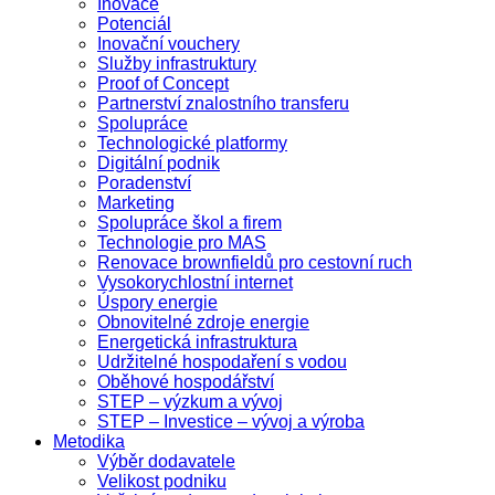
Inovace
Potenciál
Inovační vouchery
Služby infrastruktury
Proof of Concept
Partnerství znalostního transferu
Spolupráce
Technologické platformy
Digitální podnik
Poradenství
Marketing
Spolupráce škol a firem
Technologie pro MAS
Renovace brownfieldů pro cestovní ruch
Vysokorychlostní internet
Úspory energie
Obnovitelné zdroje energie
Energetická infrastruktura
Udržitelné hospodaření s vodou
Oběhové hospodářství
STEP – výzkum a vývoj
STEP – Investice – vývoj a výroba
Metodika
Výběr dodavatele
Velikost podniku