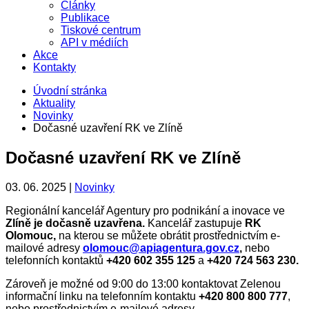
Články
Publikace
Tiskové centrum
API v médiích
Akce
Kontakty
Úvodní stránka
Aktuality
Novinky
Dočasné uzavření RK ve Zlíně
Dočasné uzavření RK ve Zlíně
03. 06. 2025 |
Novinky
Regionální kancelář Agentury pro podnikání a inovace ve
Zlíně je dočasně uzavřena.
Kancelář zastupuje
RK
Olomouc,
na kterou se můžete obrátit prostřednictvím e-
mailové adresy
olomouc@apiagentura.gov.cz
,
nebo
telefonních kontaktů
+420 602 355 125
a
+420 724 563 230.
Zároveň je možné od 9:00 do 13:00 kontaktovat Zelenou
informační linku na telefonním kontaktu
+420 800 800 777
,
nebo prostřednictvím e-mailové adresy