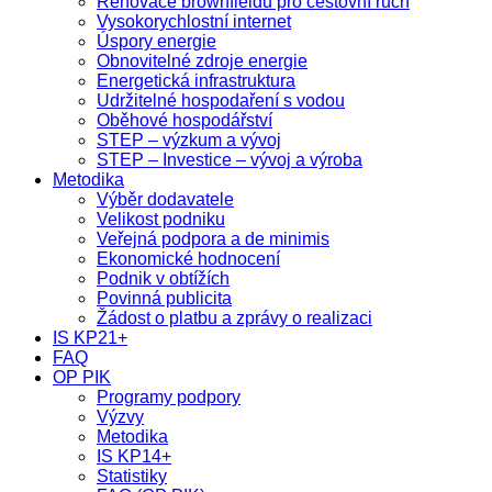
Renovace brownfieldů pro cestovní ruch
Vysokorychlostní internet
Úspory energie
Obnovitelné zdroje energie
Energetická infrastruktura
Udržitelné hospodaření s vodou
Oběhové hospodářství
STEP – výzkum a vývoj
STEP – Investice – vývoj a výroba
Metodika
Výběr dodavatele
Velikost podniku
Veřejná podpora a de minimis
Ekonomické hodnocení
Podnik v obtížích
Povinná publicita
Žádost o platbu a zprávy o realizaci
IS KP21+
FAQ
OP PIK
Programy podpory
Výzvy
Metodika
IS KP14+
Statistiky