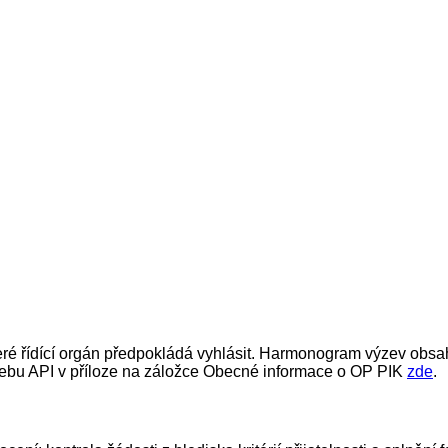
ré řídící orgán předpokládá vyhlásit. Harmonogram výzev obsah
bu API v příloze na záložce Obecné informace o OP PIK
zde
.