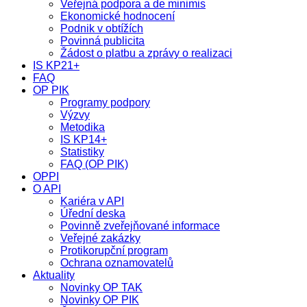
Veřejná podpora a de minimis
Ekonomické hodnocení
Podnik v obtížích
Povinná publicita
Žádost o platbu a zprávy o realizaci
IS KP21+
FAQ
OP PIK
Programy podpory
Výzvy
Metodika
IS KP14+
Statistiky
FAQ (OP PIK)
OPPI
O API
Kariéra v API
Úřední deska
Povinně zveřejňované informace
Veřejné zakázky
Protikorupční program
Ochrana oznamovatelů
Aktuality
Novinky OP TAK
Novinky OP PIK