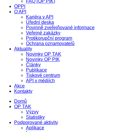
FAQ (OP PIK)
OPPI
O API
Kariéra v API
Úřední deska
Povinně zveřejňované informace
Veřejné zakázky
Protikorupční program
Ochrana oznamovatelů
Aktuality
Novinky OP TAK
Novinky OP PIK
Články
Publikace
Tiskové centrum
API v médiích
Akce
Kontakty
Domů
OP TAK
Výzvy
Statistiky
Podporované aktivity
Aplikace