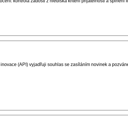
ní: kontrola žádosti z hlediska kritérií přijatelnosti a splnění
 inovace (API) vyjadřuji souhlas se zasíláním novinek a pozv