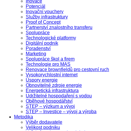
Inovace
Potenciál
Inovační vouchery
Služby infrastruktury
Proof of Concept
Partnerství znalostního transferu
Spolupráce
Technologické platformy
Digitální podnik
Poradenství
Marketing
Spolupráce škol a firem
Technologie pro MAS
Renovace brownfieldů pro cestovní ruch
Vysokorychlostní internet
Úspory energie
Obnovitelné zdroje energie
Energetická infrastruktura
Udržitelné hospodaření s vodou
Oběhové hospodářství
STEP – výzkum a vývoj
STEP – Investice – vývoj a výroba
Metodika
Výběr dodavatele
Velikost podniku