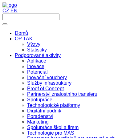
CZ
EN
Domů
OP TAK
Výzvy
Statistiky
Podporované aktivity
Aplikace
Inovace
Potenciál
Inovační vouchery
Služby infrastruktury
Proof of Concept
Partnerství znalostního transferu
Spolupráce
Technologické platformy
Digitální podnik
Poradenství
Marketing
Spolupráce škol a firem
Technologie pro MAS