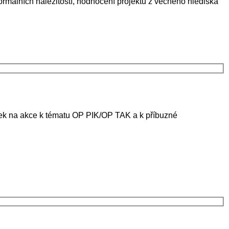
 formálních náležitostí, hodnocení projektu z věcného hlediska
ánek na akce k tématu OP PIK/OP TAK a k příbuzné