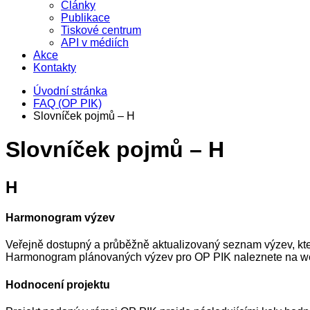
Články
Publikace
Tiskové centrum
API v médiích
Akce
Kontakty
Úvodní stránka
FAQ (OP PIK)
Slovníček pojmů – H
Slovníček pojmů – H
H
Harmonogram výzev
Veřejně dostupný a průběžně aktualizovaný seznam výzev, kte
Harmonogram plánovaných výzev pro OP PIK naleznete na we
Hodnocení projektu