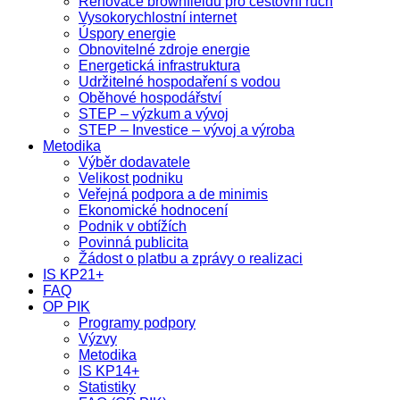
Renovace brownfieldů pro cestovní ruch
Vysokorychlostní internet
Úspory energie
Obnovitelné zdroje energie
Energetická infrastruktura
Udržitelné hospodaření s vodou
Oběhové hospodářství
STEP – výzkum a vývoj
STEP – Investice – vývoj a výroba
Metodika
Výběr dodavatele
Velikost podniku
Veřejná podpora a de minimis
Ekonomické hodnocení
Podnik v obtížích
Povinná publicita
Žádost o platbu a zprávy o realizaci
IS KP21+
FAQ
OP PIK
Programy podpory
Výzvy
Metodika
IS KP14+
Statistiky