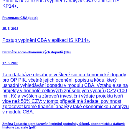
Příručka k založení a vyplnění analýzy CBA v aplikaci IS
KP14+.
Prezentace CBA (pptx)
25. 5. 2018
Postup vyplnění CBA v aplikaci IS KP14+.
Databáze socio-ekonomických dopadů (xls)
17. 6. 2016
Tato databáze obsahuje veškeré socio-ekonomické dopady
pro OP PIK, včetně jejich ocenění, popisu a kódu, který
usnadní vyhledávání dopadu v modulu CBA. Vztahuje se na
projekty v hodnotě celkových způsobilých výdajů (CZV) 100
mil. Kč a vyšších a zároveň investiční výdaje projektu tvoří
více než 50% CZV; v tomto případě má žadatel povinnost
zpracovat kromě finanční analýzy také ekonomickou analýzu
v modulu CBA.
Změna žadatele a prokazování splnění podmínky účetní, ekonomické a daňové
historie žadatele (pdf)