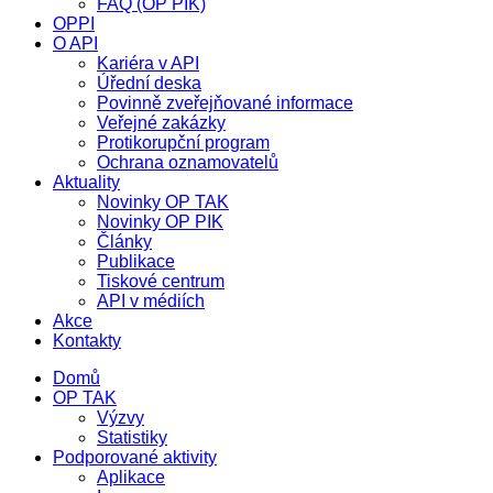
FAQ (OP PIK)
OPPI
O API
Kariéra v API
Úřední deska
Povinně zveřejňované informace
Veřejné zakázky
Protikorupční program
Ochrana oznamovatelů
Aktuality
Novinky OP TAK
Novinky OP PIK
Články
Publikace
Tiskové centrum
API v médiích
Akce
Kontakty
Domů
OP TAK
Výzvy
Statistiky
Podporované aktivity
Aplikace