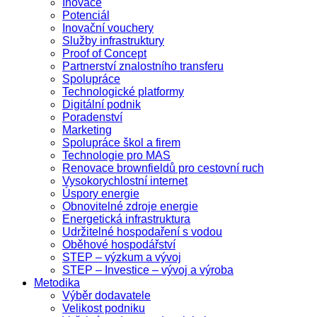
Inovace
Potenciál
Inovační vouchery
Služby infrastruktury
Proof of Concept
Partnerství znalostního transferu
Spolupráce
Technologické platformy
Digitální podnik
Poradenství
Marketing
Spolupráce škol a firem
Technologie pro MAS
Renovace brownfieldů pro cestovní ruch
Vysokorychlostní internet
Úspory energie
Obnovitelné zdroje energie
Energetická infrastruktura
Udržitelné hospodaření s vodou
Oběhové hospodářství
STEP – výzkum a vývoj
STEP – Investice – vývoj a výroba
Metodika
Výběr dodavatele
Velikost podniku