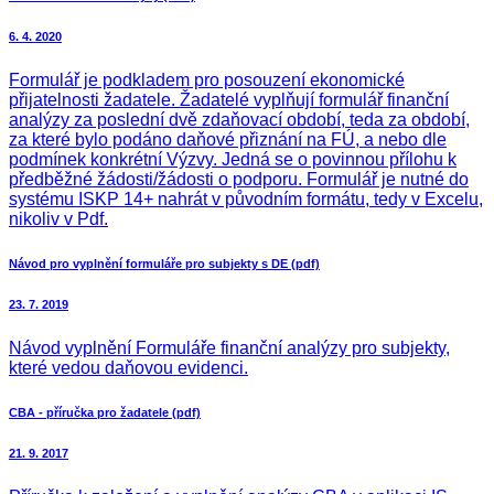
6. 4. 2020
Formulář je podkladem pro posouzení ekonomické
přijatelnosti žadatele. Žadatelé vyplňují formulář finanční
analýzy za poslední dvě zdaňovací období, teda za období,
za které bylo podáno daňové přiznání na FÚ, a nebo dle
podmínek konkrétní Výzvy. Jedná se o povinnou přílohu k
předběžné žádosti/žádosti o podporu. Formulář je nutné do
systému ISKP 14+ nahrát v původním formátu, tedy v Excelu,
nikoliv v Pdf.
Návod pro vyplnění formuláře pro subjekty s DE (pdf)
23. 7. 2019
Návod vyplnění Formuláře finanční analýzy pro subjekty,
které vedou daňovou evidenci.
CBA - příručka pro žadatele (pdf)
21. 9. 2017