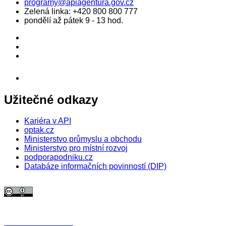
programy@apiagentura.gov.cz
Zelená linka:
+420 800 800 777
pondělí až pátek 9 - 13 hod.
Užitečné odkazy
Kariéra v API
optak.cz
Ministerstvo průmyslu a obchodu
Ministerstvo pro místní rozvoj
podporapodniku.cz
Databáze informačních povinností (DIP)
© 2026 Agentura pro podnikání a inovace. Textový obsah webu je šířen
pod licencí
CC BY 4.0
.
Tato licence se nevztahuje na obrazový materiál třetích stran (např. Shutterstock), jehož další
šíření je zakázáno.