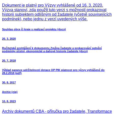
Dokument je platný pro Výzvy vyhlášené od 16. 3. 2020.
Výzva stanoví, zda použít tuto verzi s možností prokazovat
historii subjektem odlišným od žadatele (včetně souvisejících
podmínek), nebo jednu z verzí uvedených výše.
Souhlas obce či kraje s realizací projektu (docx)
20. 3. 2020
Ručitelské prohlášení k dokumentu Změna žadatele a prokazování splnění
podmínky účetní, ekonomické a daňové historie žadatele (docx)
20. 7. 2018
Výklad garance udržitelnosti dotace OP PIK platnost pro výzvy vyhlášené do
28.2.2018 (pdf)
30. 8. 2017
Archiv (zip)
10. 8. 2023
Archiv dokumentů CBA - příručka pro žadatele, Transformace