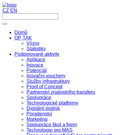
CZ
EN
Domů
OP TAK
Výzvy
Statistiky
Podporované aktivity
Aplikace
Inovace
Potenciál
Inovační vouchery
Služby infrastruktury
Proof of Concept
Partnerství znalostního transferu
Spolupráce
Technologické platformy
Digitální podnik
Poradenství
Marketing
Spolupráce škol a firem
Technologie pro MAS