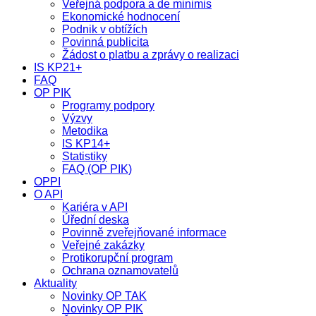
Veřejná podpora a de minimis
Ekonomické hodnocení
Podnik v obtížích
Povinná publicita
Žádost o platbu a zprávy o realizaci
IS KP21+
FAQ
OP PIK
Programy podpory
Výzvy
Metodika
IS KP14+
Statistiky
FAQ (OP PIK)
OPPI
O API
Kariéra v API
Úřední deska
Povinně zveřejňované informace
Veřejné zakázky
Protikorupční program
Ochrana oznamovatelů
Aktuality
Novinky OP TAK
Novinky OP PIK