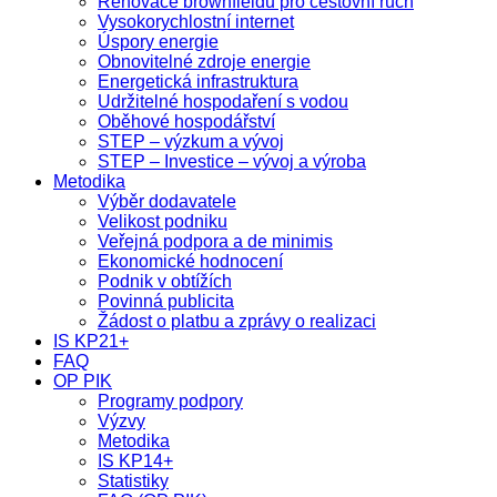
Renovace brownfieldů pro cestovní ruch
Vysokorychlostní internet
Úspory energie
Obnovitelné zdroje energie
Energetická infrastruktura
Udržitelné hospodaření s vodou
Oběhové hospodářství
STEP – výzkum a vývoj
STEP – Investice – vývoj a výroba
Metodika
Výběr dodavatele
Velikost podniku
Veřejná podpora a de minimis
Ekonomické hodnocení
Podnik v obtížích
Povinná publicita
Žádost o platbu a zprávy o realizaci
IS KP21+
FAQ
OP PIK
Programy podpory
Výzvy
Metodika
IS KP14+
Statistiky