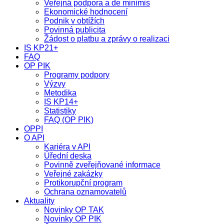
Veřejná podpora a de minimis
Ekonomické hodnocení
Podnik v obtížích
Povinná publicita
Žádost o platbu a zprávy o realizaci
IS KP21+
FAQ
OP PIK
Programy podpory
Výzvy
Metodika
IS KP14+
Statistiky
FAQ (OP PIK)
OPPI
O API
Kariéra v API
Úřední deska
Povinně zveřejňované informace
Veřejné zakázky
Protikorupční program
Ochrana oznamovatelů
Aktuality
Novinky OP TAK
Novinky OP PIK