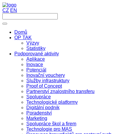
CZ
EN
Domů
OP TAK
Výzvy
Statistiky
Podporované aktivity
Aplikace
Inovace
Potenciál
Inovační vouchery
Služby infrastruktury
Proof of Concept
Partnerství znalostního transferu
Spolupráce
Technologické platformy
Digitální podnik
Poradenství
Marketing
Spolupráce škol a firem
Technologie pro MAS