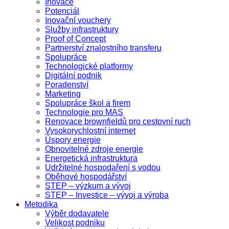
Inovace
Potenciál
Inovační vouchery
Služby infrastruktury
Proof of Concept
Partnerství znalostního transferu
Spolupráce
Technologické platformy
Digitální podnik
Poradenství
Marketing
Spolupráce škol a firem
Technologie pro MAS
Renovace brownfieldů pro cestovní ruch
Vysokorychlostní internet
Úspory energie
Obnovitelné zdroje energie
Energetická infrastruktura
Udržitelné hospodaření s vodou
Oběhové hospodářství
STEP – výzkum a vývoj
STEP – Investice – vývoj a výroba
Metodika
Výběr dodavatele
Velikost podniku