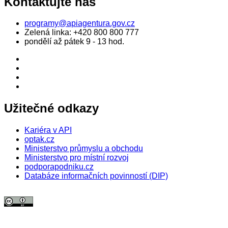
Kontaktujte nás
programy@apiagentura.gov.cz
Zelená linka:
+420 800 800 777
pondělí až pátek 9 - 13 hod.
Užitečné odkazy
Kariéra v API
optak.cz
Ministerstvo průmyslu a obchodu
Ministerstvo pro místní rozvoj
podporapodniku.cz
Databáze informačních povinností (DIP)
© 2026 Agentura pro podnikání a inovace. Textový obsah webu je šířen
pod licencí
CC BY 4.0
.
Tato licence se nevztahuje na obrazový materiál třetích stran (např. Shutterstock), jehož další
šíření je zakázáno.