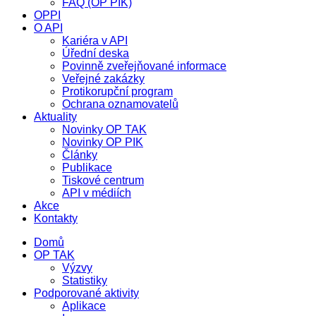
FAQ (OP PIK)
OPPI
O API
Kariéra v API
Úřední deska
Povinně zveřejňované informace
Veřejné zakázky
Protikorupční program
Ochrana oznamovatelů
Aktuality
Novinky OP TAK
Novinky OP PIK
Články
Publikace
Tiskové centrum
API v médiích
Akce
Kontakty
Domů
OP TAK
Výzvy
Statistiky
Podporované aktivity
Aplikace