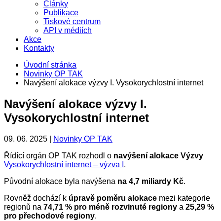
Články
Publikace
Tiskové centrum
API v médiích
Akce
Kontakty
Úvodní stránka
Novinky OP TAK
Navýšení alokace výzvy I. Vysokorychlostní internet
Navýšení alokace výzvy I.
Vysokorychlostní internet
09. 06. 2025 |
Novinky OP TAK
Řídící orgán OP TAK rozhodl o
navýšení alokace Výzvy
Vysokorychlostní internet – výzva I
.
Původní alokace byla navýšena
na 4,7 miliardy Kč
.
Rovněž dochází k
úpravě poměru alokace
mezi kategorie
regionů na
74,71 % pro méně rozvinuté regiony
a
25,29 %
pro přechodové regiony
.