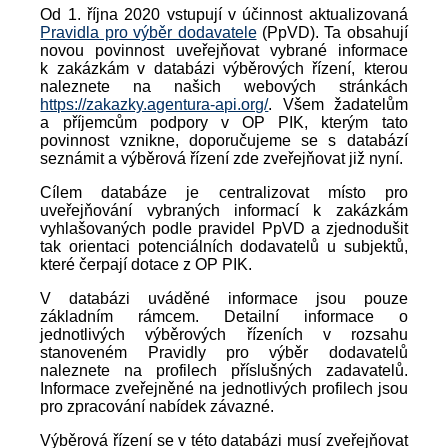
Od 1. října 2020 vstupují v účinnost aktualizovaná
Pravidla pro výběr dodavatele
(PpVD). Ta obsahují
novou povinnost uveřejňovat vybrané informace
k zakázkám v databázi výběrových řízení, kterou
naleznete na našich webových stránkách
https://zakazky.agentura-api.org/
. Všem žadatelům
a příjemcům podpory v OP PIK, kterým tato
povinnost vznikne, doporučujeme se s databází
seznámit a výběrová řízení zde zveřejňovat již nyní.
Cílem databáze je centralizovat místo pro
uveřejňování vybraných informací k zakázkám
vyhlašovaných podle pravidel PpVD a zjednodušit
tak orientaci potenciálních dodavatelů u subjektů,
které čerpají dotace z OP PIK.
V databázi uváděné informace jsou pouze
základním rámcem. Detailní informace o
jednotlivých výběrových řízeních v rozsahu
stanoveném Pravidly pro výběr dodavatelů
naleznete na profilech příslušných zadavatelů.
Informace zveřejněné na jednotlivých profilech jsou
pro zpracování nabídek závazné.
Výběrová řízení se v této databázi musí zveřejňovat