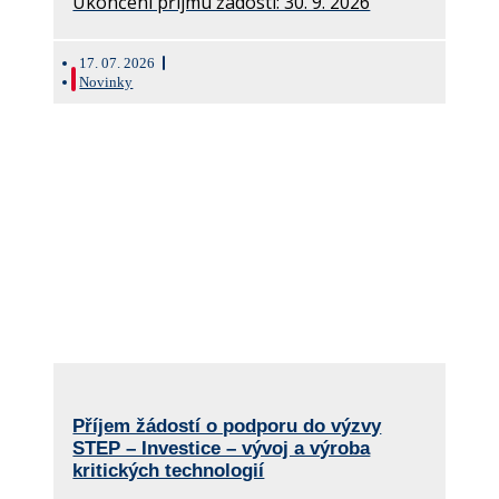
Ukončení příjmu žádostí: 30. 9. 2026
17. 07. 2026
Novinky
Příjem žádostí o podporu do výzvy
STEP – Investice – vývoj a výroba
kritických technologií