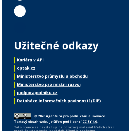
Užitečné odkazy
Kariéra v API
optak.cz
Ministerstvo průmyslu a obchodu
Ministerstvo pro místní rozvoj
podporapodniku.cz
Databáze informačních povinností (DIP)
© 2026 Agentura pro podnikání a inovace.
Textový obsah webu je šířen pod licencí
CC BY 4.0
.
Tato licence se nevztahuje na obrazový materiál třetích stran
(např. Shutterstock), jehož další šíření je zakázáno.