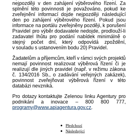
nejpozději v den zahájení výběrového řízení. Za
splnění této povinnosti je považováno, pokud ke
zveřejnění informací dojde nejpozději následující
den po zahájení výběrového řízení. Pokud jsou
informace na portálu zveřejněny později, k porušení
Pravidel pro výběr dodavatele nedojde, prodlouží-li
zadavatel lhůtu pro podání nabídek minimálně o
stejný počet dní, který odpovídá zpoždění,
v souladu s ustanovením bodu 20) Pravidel.
Žadatelům a příjemcům, kteří v rámci svých projektů
nemají povinnost realizovat výběrová řízení či je
realizují dle jiných pravidel (např. v režimu zákona
č. 134/2016 Sb., o zadávání veřejných zakázek),
povinnost zveřejňovat výběrová řízení v této
databázi nevzniká.
Pro dotazy kontaktujte Zelenou linku Agentury pro
podnikání a inovace – 800 800 777,
programy@www.apiagentura.gov.cz
.
Předchozí
Následující