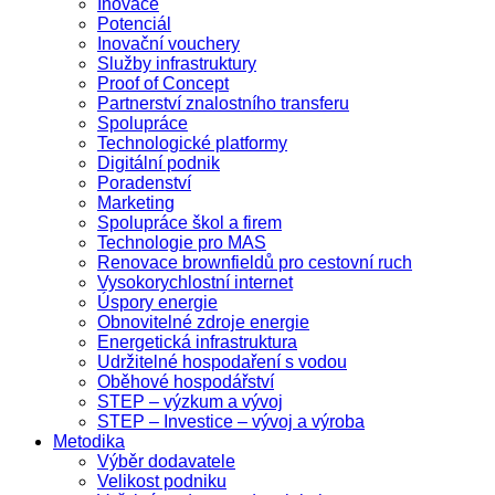
Inovace
Potenciál
Inovační vouchery
Služby infrastruktury
Proof of Concept
Partnerství znalostního transferu
Spolupráce
Technologické platformy
Digitální podnik
Poradenství
Marketing
Spolupráce škol a firem
Technologie pro MAS
Renovace brownfieldů pro cestovní ruch
Vysokorychlostní internet
Úspory energie
Obnovitelné zdroje energie
Energetická infrastruktura
Udržitelné hospodaření s vodou
Oběhové hospodářství
STEP – výzkum a vývoj
STEP – Investice – vývoj a výroba
Metodika
Výběr dodavatele
Velikost podniku