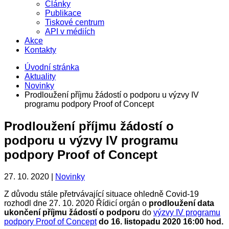
Články
Publikace
Tiskové centrum
API v médiích
Akce
Kontakty
Úvodní stránka
Aktuality
Novinky
Prodloužení příjmu žádostí o podporu u výzvy IV
programu podpory Proof of Concept
Prodloužení příjmu žádostí o
podporu u výzvy IV programu
podpory Proof of Concept
27. 10. 2020 |
Novinky
Z důvodu stále přetrvávající situace ohledně Covid-19
rozhodl dne 27. 10. 2020 Řídicí orgán o
prodloužení data
ukončení příjmu žádostí
o podporu
do
výzvy IV programu
podpory Proof of Concept
do 16. listopadu 2020 16:00 hod.