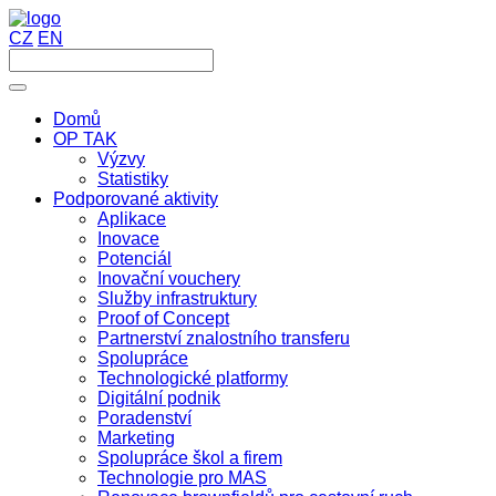
CZ
EN
Domů
OP TAK
Výzvy
Statistiky
Podporované aktivity
Aplikace
Inovace
Potenciál
Inovační vouchery
Služby infrastruktury
Proof of Concept
Partnerství znalostního transferu
Spolupráce
Technologické platformy
Digitální podnik
Poradenství
Marketing
Spolupráce škol a firem
Technologie pro MAS