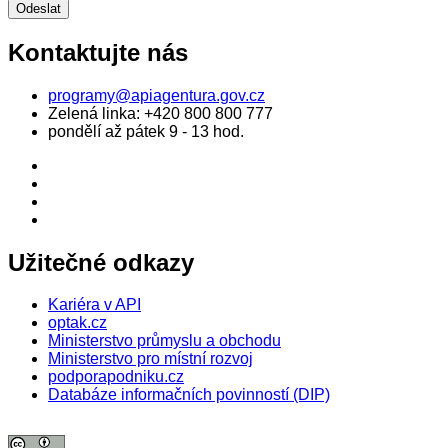
Kontaktujte nás
programy@apiagentura.gov.cz
Zelená linka:
+420 800 800 777
pondělí až pátek 9 - 13 hod.
Užitečné odkazy
Kariéra v API
optak.cz
Ministerstvo průmyslu a obchodu
Ministerstvo pro místní rozvoj
podporapodniku.cz
Databáze informačních povinností (DIP)
© 2026 Agentura pro podnikání a inovace. Textový obsah webu je šířen