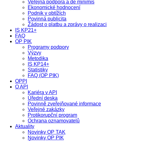
Veřejná podpora a de minimis
Ekonomické hodnocení
Podnik v obtížích
Povinná publicita
Žádost o platbu a zprávy o realizaci
IS KP21+
FAQ
OP PIK
Programy podpory
Výzvy
Metodika
IS KP14+
Statistiky
FAQ (OP PIK)
OPPI
O API
Kariéra v API
Úřední deska
Povinně zveřejňované informace
Veřejné zakázky
Protikorupční program
Ochrana oznamovatelů
Aktuality
Novinky OP TAK
Novinky OP PIK