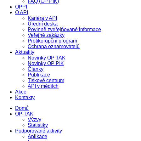
FAQ (OP PIK)
OPPI
O API
Kariéra v API
Úřední deska
Povinně zveřejňované informace
Veřejné zakázky
Protikorupční program
Ochrana oznamovatelů
Aktuality
Novinky OP TAK
Novinky OP PIK
Články
Publikace
Tiskové centrum
API v médiích
Akce
Kontakty
Domů
OP TAK
Výzvy
Statistiky
Podporované aktivity
Aplikace