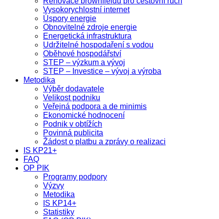
Renovace brownfieldů pro cestovní ruch
Vysokorychlostní internet
Úspory energie
Obnovitelné zdroje energie
Energetická infrastruktura
Udržitelné hospodaření s vodou
Oběhové hospodářství
STEP – výzkum a vývoj
STEP – Investice – vývoj a výroba
Metodika
Výběr dodavatele
Velikost podniku
Veřejná podpora a de minimis
Ekonomické hodnocení
Podnik v obtížích
Povinná publicita
Žádost o platbu a zprávy o realizaci
IS KP21+
FAQ
OP PIK
Programy podpory
Výzvy
Metodika
IS KP14+
Statistiky