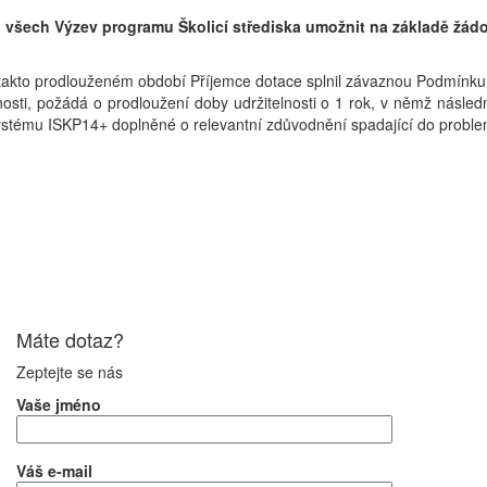
u
všech Výzev programu Školicí střediska
umožnit na základě žádo
akto prodlouženém období Příjemce dotace splnil závaznou Podmínku na
sti, požádá o prodloužení doby udržitelnosti o 1 rok, v němž následn
 systému ISKP14+ doplněné o relevantní zdůvodnění spadající do probl
Máte dotaz?
Zeptejte se nás
Vaše jméno
Váš e-mail