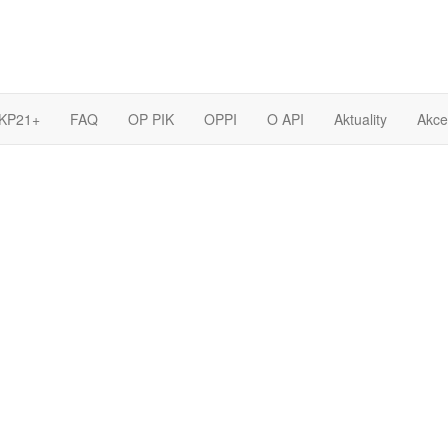
 KP21+
FAQ
OP PIK
OPPI
O API
Aktuality
Akce