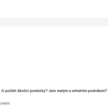
 či pořídit školicí pomůcky? Jste malým a středním podnikem?
ýzvami.