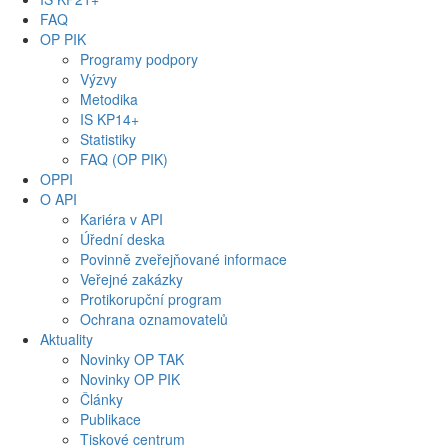
FAQ
OP PIK
Programy podpory
Výzvy
Metodika
IS KP14+
Statistiky
FAQ (OP PIK)
OPPI
O API
Kariéra v API
Úřední deska
Povinně zveřejňované informace
Veřejné zakázky
Protikorupční program
Ochrana oznamovatelů
Aktuality
Novinky OP TAK
Novinky OP PIK
Články
Publikace
Tiskové centrum