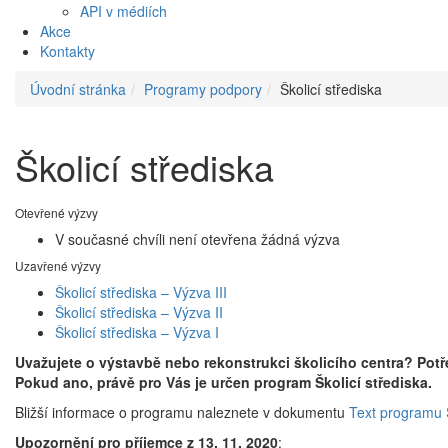
API v médiích
Akce
Kontakty
Úvodní stránka
Programy podpory
Školicí střediska
Školicí střediska
Otevřené výzvy
V současné chvíli není otevřena žádná výzva
Uzavřené výzvy
Školicí střediska – Výzva III
Školicí střediska – Výzva II
Školicí střediska – Výzva I
Uvažujete o výstavbě nebo rekonstrukci školicího centra? Pot
Pokud ano, právě pro Vás je určen program Školicí střediska.
Bližší informace o programu naleznete v dokumentu
Text programu Š
Upozornění pro příjemce z 13. 11. 2020
: