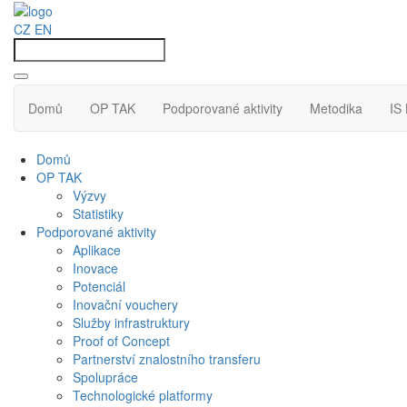
CZ
EN
Domů
OP TAK
Podporované aktivity
Metodika
IS
Domů
OP TAK
Výzvy
Statistiky
Podporované aktivity
Aplikace
Inovace
Potenciál
Inovační vouchery
Služby infrastruktury
Proof of Concept
Partnerství znalostního transferu
Spolupráce
Technologické platformy