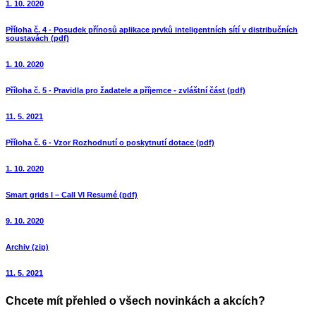
1. 10. 2020
Příloha č. 4 - Posudek přínosů aplikace prvků inteligentních sítí v distribučních
soustavách (pdf)
1. 10. 2020
Příloha č. 5 - Pravidla pro žadatele a příjemce - zvláštní část (pdf)
11. 5. 2021
Příloha č. 6 - Vzor Rozhodnutí o poskytnutí dotace (pdf)
1. 10. 2020
Smart grids I – Call VI Resumé (pdf)
9. 10. 2020
Archiv (zip)
11. 5. 2021
Chcete mít přehled o všech novinkách a akcích?