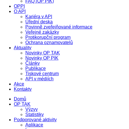
FAQ (OP PIK)
OPPI
O API
Kariéra v API
Úřední deska
Povinně zveřejňované informace
Veřejné zakázky
Protikorupční program
Ochrana oznamovatelů
Aktuality
Novinky OP TAK
Novinky OP PIK
Články
Publikace
Tiskové centrum
API v médiích
Akce
Kontakty
Domů
OP TAK
Výzvy
Statistiky
Podporované aktivity
Aplikace