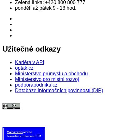
Zelená linka:
+420 800 800 777
pondělí až pátek 9 - 13 hod.
Užitečné odkazy
Kariéra v API
optak.cz
Ministerstvo průmyslu a obchodu
Ministerstvo pro místní rozvoj
podporapodniku.cz
Databáze informačních povinností (DIP)
© 2026 Agentura pro podnikání a inovace. Textový obsah webu je šířen
pod licencí
CC BY 4.0
.
Tato licence se nevztahuje na obrazový materiál třetích stran (např. Shutterstock), jehož další
šíření je zakázáno.
Webarchiv
ováno
Národní knihovnou ČR