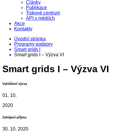
Články
Publikace
Tiskové centrum
API v médiích
Akce
Kontakty
Úvodní stránka
Programy podpory
Smart grids I
Smart grids I – Výzva VI
Smart grids I – Výzva VI
Vyhlášení výzvy
01. 10.
2020
Zahájení příjmu
30. 10. 2020