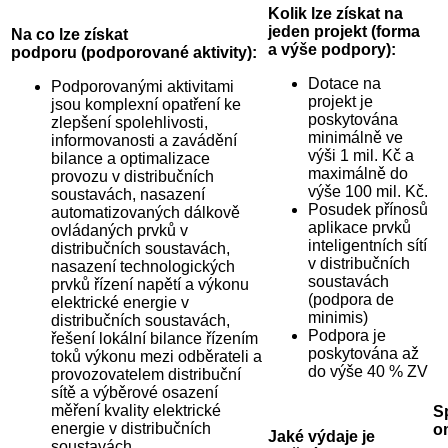
Kolik lze získat na
jeden projekt (forma
Na co lze získat
a výše podpory):
podporu (podporované aktivity):
Dotace na
Podporovanými aktivitami
projekt je
jsou komplexní opatření ke
poskytována
zlepšení spolehlivosti,
minimálně ve
informovanosti a zavádění
výši 1 mil. Kč a
bilance a optimalizace
maximálně do
provozu v distribučních
výše 100 mil. Kč.
soustavách, nasazení
Posudek přínosů
automatizovaných dálkově
aplikace prvků
ovládaných prvků v
inteligentních sítí
distribučních soustavách,
v distribučních
nasazení technologických
soustavách
prvků řízení napětí a výkonu
(podpora de
elektrické energie v
minimis)
distribučních soustavách,
Podpora je
řešení lokální bilance řízením
poskytována až
toků výkonu mezi odběrateli a
do výše 40 % ZV
provozovatelem distribuční
sítě a výběrové osazení
měření kvality elektrické
S
energie v distribučních
o
Jaké výdaje je
soustavách.