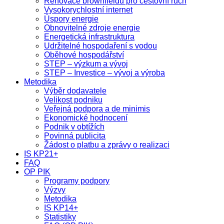
Renovace brownfieldů pro cestovní ruch
Vysokorychlostní internet
Úspory energie
Obnovitelné zdroje energie
Energetická infrastruktura
Udržitelné hospodaření s vodou
Oběhové hospodářství
STEP – výzkum a vývoj
STEP – Investice – vývoj a výroba
Metodika
Výběr dodavatele
Velikost podniku
Veřejná podpora a de minimis
Ekonomické hodnocení
Podnik v obtížích
Povinná publicita
Žádost o platbu a zprávy o realizaci
IS KP21+
FAQ
OP PIK
Programy podpory
Výzvy
Metodika
IS KP14+
Statistiky