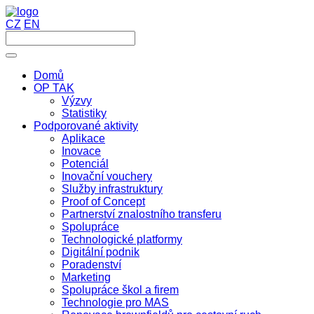
CZ
EN
Domů
OP TAK
Výzvy
Statistiky
Podporované aktivity
Aplikace
Inovace
Potenciál
Inovační vouchery
Služby infrastruktury
Proof of Concept
Partnerství znalostního transferu
Spolupráce
Technologické platformy
Digitální podnik
Poradenství
Marketing
Spolupráce škol a firem
Technologie pro MAS