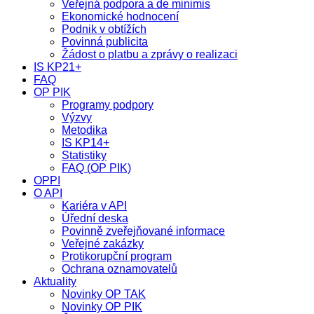
Veřejná podpora a de minimis
Ekonomické hodnocení
Podnik v obtížích
Povinná publicita
Žádost o platbu a zprávy o realizaci
IS KP21+
FAQ
OP PIK
Programy podpory
Výzvy
Metodika
IS KP14+
Statistiky
FAQ (OP PIK)
OPPI
O API
Kariéra v API
Úřední deska
Povinně zveřejňované informace
Veřejné zakázky
Protikorupční program
Ochrana oznamovatelů
Aktuality
Novinky OP TAK
Novinky OP PIK