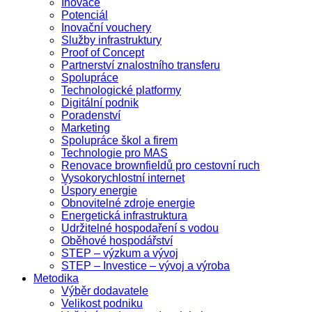
Inovace
Potenciál
Inovační vouchery
Služby infrastruktury
Proof of Concept
Partnerství znalostního transferu
Spolupráce
Technologické platformy
Digitální podnik
Poradenství
Marketing
Spolupráce škol a firem
Technologie pro MAS
Renovace brownfieldů pro cestovní ruch
Vysokorychlostní internet
Úspory energie
Obnovitelné zdroje energie
Energetická infrastruktura
Udržitelné hospodaření s vodou
Oběhové hospodářství
STEP – výzkum a vývoj
STEP – Investice – vývoj a výroba
Metodika
Výběr dodavatele
Velikost podniku