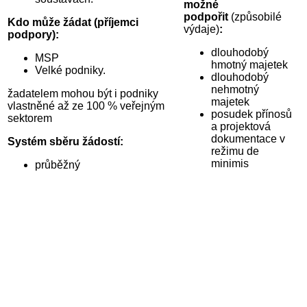
možné
podpořit
(způsobilé
Kdo může žádat (příjemci
výdaje)
:
podpory):
dlouhodobý
MSP
hmotný majetek
Velké podniky.
dlouhodobý
nehmotný
žadatelem mohou být i podniky
majetek
vlastněné až ze 100 % veřejným
posudek přínosů
sektorem
a projektová
dokumentace v
Systém sběru žádostí:
režimu de
minimis
průběžný