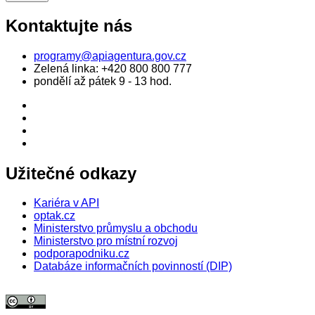
Kontaktujte nás
programy@apiagentura.gov.cz
Zelená linka:
+420 800 800 777
pondělí až pátek 9 - 13 hod.
Užitečné odkazy
Kariéra v API
optak.cz
Ministerstvo průmyslu a obchodu
Ministerstvo pro místní rozvoj
podporapodniku.cz
Databáze informačních povinností (DIP)
© 2026 Agentura pro podnikání a inovace. Textový obsah webu je šířen