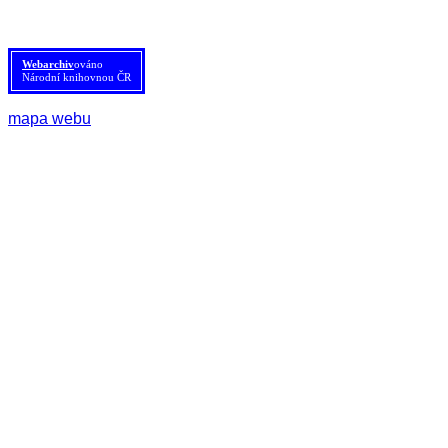
pod licencí
CC BY 4.0
.
Tato licence se nevztahuje na obrazový materiál třetích stran (např. Shutterstock), jehož další
šíření je zakázáno.
Webarchiv
ováno
Národní knihovnou ČR
mapa webu