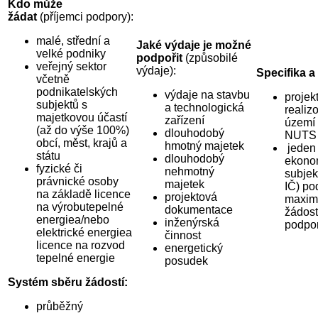
Kdo může
žádat
(příjemci podpory):
malé, střední a
Jaké výdaje je možné
velké podniky
podpořit
(způsobilé
veřejný sektor
výdaje):
Specifika a
včetně
podnikatelských
výdaje na stavbu
projek
subjektů s
a technologická
realiz
majetkovou účastí
zařízení
území
(až do výše 100%)
dlouhodobý
NUTS 
obcí, měst, krajů a
hmotný majetek
jeden
státu
dlouhodobý
ekono
fyzické či
nehmotný
subjek
právnické osoby
majetek
IČ) po
na základě licence
projektová
maxim
na výrobutepelné
dokumentace
žádost
energiea/nebo
inženýrská
podpo
elektrické energiea
činnost
licence na rozvod
energetický
tepelné energie
posudek
Systém sběru žádostí:
průběžný