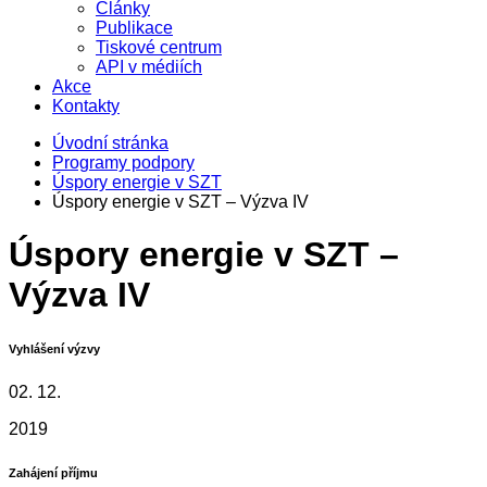
Články
Publikace
Tiskové centrum
API v médiích
Akce
Kontakty
Úvodní stránka
Programy podpory
Úspory energie v SZT
Úspory energie v SZT – Výzva IV
Úspory energie v SZT –
Výzva IV
Vyhlášení výzvy
02. 12.
2019
Zahájení příjmu