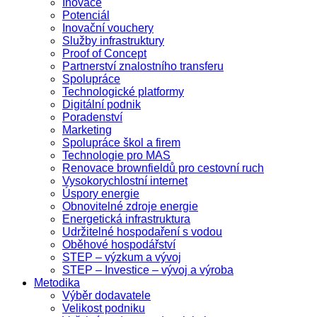
Inovace
Potenciál
Inovační vouchery
Služby infrastruktury
Proof of Concept
Partnerství znalostního transferu
Spolupráce
Technologické platformy
Digitální podnik
Poradenství
Marketing
Spolupráce škol a firem
Technologie pro MAS
Renovace brownfieldů pro cestovní ruch
Vysokorychlostní internet
Úspory energie
Obnovitelné zdroje energie
Energetická infrastruktura
Udržitelné hospodaření s vodou
Oběhové hospodářství
STEP – výzkum a vývoj
STEP – Investice – vývoj a výroba
Metodika
Výběr dodavatele
Velikost podniku