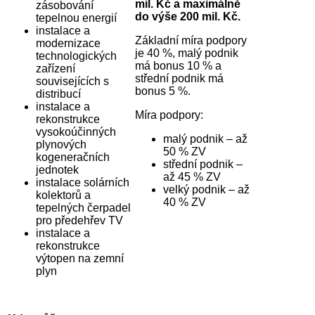
mil. Kč a maximálně
zásobování
do výše 200 mil. Kč.
tepelnou energií
instalace a
Základní míra podpory
modernizace
je 40 %, malý podnik
technologických
má bonus 10 % a
zařízení
střední podnik má
souvisejících s
bonus 5 %.
distribucí
instalace a
Míra podpory:
rekonstrukce
vysokoúčinných
malý podnik – až
plynových
50 % ZV
kogeneračních
střední podnik –
jednotek
až 45 % ZV
instalace solárních
velký podnik – až
kolektorů a
40 % ZV
tepelných čerpadel
pro předehřev TV
instalace a
rekonstrukce
výtopen na zemní
plyn