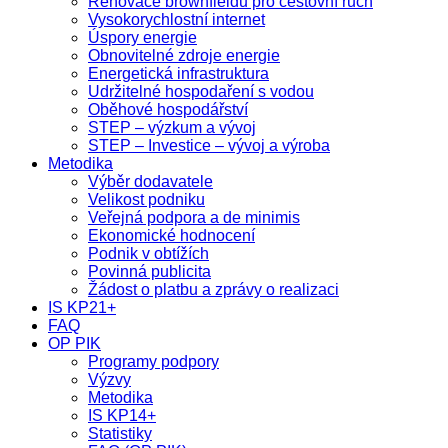
Renovace brownfieldů pro cestovní ruch
Vysokorychlostní internet
Úspory energie
Obnovitelné zdroje energie
Energetická infrastruktura
Udržitelné hospodaření s vodou
Oběhové hospodářství
STEP – výzkum a vývoj
STEP – Investice – vývoj a výroba
Metodika
Výběr dodavatele
Velikost podniku
Veřejná podpora a de minimis
Ekonomické hodnocení
Podnik v obtížích
Povinná publicita
Žádost o platbu a zprávy o realizaci
IS KP21+
FAQ
OP PIK
Programy podpory
Výzvy
Metodika
IS KP14+
Statistiky