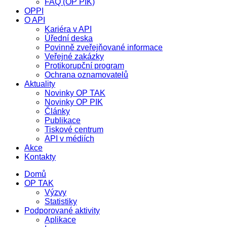
FAQ (OP PIK)
OPPI
O API
Kariéra v API
Úřední deska
Povinně zveřejňované informace
Veřejné zakázky
Protikorupční program
Ochrana oznamovatelů
Aktuality
Novinky OP TAK
Novinky OP PIK
Články
Publikace
Tiskové centrum
API v médiích
Akce
Kontakty
Domů
OP TAK
Výzvy
Statistiky
Podporované aktivity
Aplikace