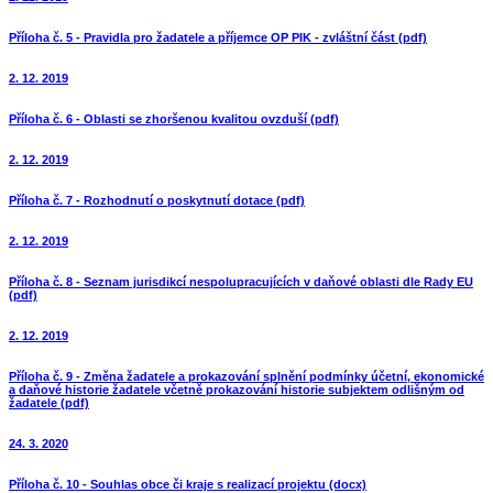
Příloha č. 5 - Pravidla pro žadatele a příjemce OP PIK - zvláštní část (pdf)
2. 12. 2019
Příloha č. 6 - Oblasti se zhoršenou kvalitou ovzduší (pdf)
2. 12. 2019
Příloha č. 7 - Rozhodnutí o poskytnutí dotace (pdf)
2. 12. 2019
Příloha č. 8 - Seznam jurisdikcí nespolupracujících v daňové oblasti dle Rady EU
(pdf)
2. 12. 2019
Příloha č. 9 - Změna žadatele a prokazování splnění podmínky účetní, ekonomické
a daňové historie žadatele včetně prokazování historie subjektem odlišným od
žadatele (pdf)
24. 3. 2020
Příloha č. 10 - Souhlas obce či kraje s realizací projektu (docx)