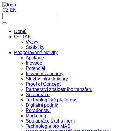
CZ
EN
Domů
OP TAK
Výzvy
Statistiky
Podporované aktivity
Aplikace
Inovace
Potenciál
Inovační vouchery
Služby infrastruktury
Proof of Concept
Partnerství znalostního transferu
Spolupráce
Technologické platformy
Digitální podnik
Poradenství
Marketing
Spolupráce škol a firem
Technologie pro MAS