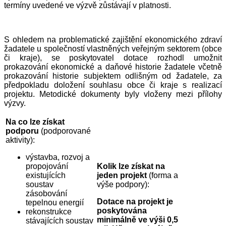
termíny uvedené ve výzvě zůstávají v platnosti.
S ohledem na problematické zajištění ekonomického zdraví
žadatele u společností vlastněných veřejným sektorem (obce
či kraje), se poskytovatel dotace rozhodl umožnit
prokazování ekonomické a daňové historie žadatele včetně
prokazování historie subjektem odlišným od žadatele, za
předpokladu doložení souhlasu obce či kraje s realizací
projektu. Metodické dokumenty byly vloženy mezi přílohy
výzvy.
Na co lze získat
podporu
(podporované
aktivity):
výstavba, rozvoj a
propojování
Kolik lze získat na
existujících
jeden projekt
(forma a
soustav
výše podpory):
zásobování
Dotace na projekt je
tepelnou energií
poskytována
rekonstrukce
minimálně ve výši 0,5
stávajících soustav