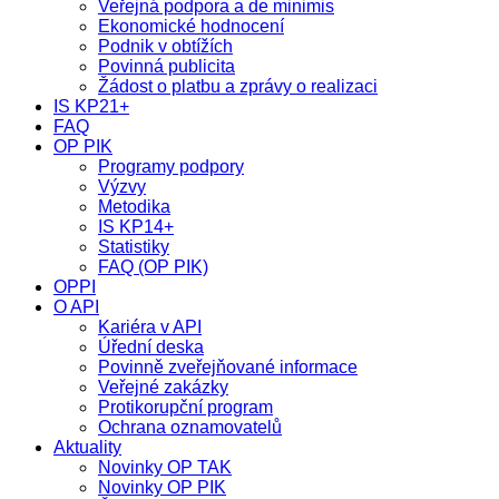
Veřejná podpora a de minimis
Ekonomické hodnocení
Podnik v obtížích
Povinná publicita
Žádost o platbu a zprávy o realizaci
IS KP21+
FAQ
OP PIK
Programy podpory
Výzvy
Metodika
IS KP14+
Statistiky
FAQ (OP PIK)
OPPI
O API
Kariéra v API
Úřední deska
Povinně zveřejňované informace
Veřejné zakázky
Protikorupční program
Ochrana oznamovatelů
Aktuality
Novinky OP TAK
Novinky OP PIK