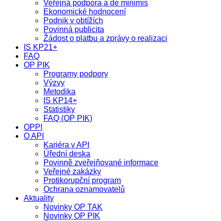
Veřejná podpora a de minimis
Ekonomické hodnocení
Podnik v obtížích
Povinná publicita
Žádost o platbu a zprávy o realizaci
IS KP21+
FAQ
OP PIK
Programy podpory
Výzvy
Metodika
IS KP14+
Statistiky
FAQ (OP PIK)
OPPI
O API
Kariéra v API
Úřední deska
Povinně zveřejňované informace
Veřejné zakázky
Protikorupční program
Ochrana oznamovatelů
Aktuality
Novinky OP TAK
Novinky OP PIK