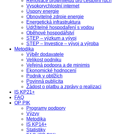
Renovace brownfieldů pro cestovní ruch
Vysokorychlostní internet
Úspory energie
Obnovitelné zdroje energie
Energetická infrastruktura
Udržitelné hospodaření s vodou
Oběhové hospodářství
STEP – výzkum a vývoj
STEP – Investice – vývoj a výroba
Metodika
Výběr dodavatele
Velikost podniku
Veřejná podpora a de minimis
Ekonomické hodnocení
Podnik v obtížích
Povinná publicita
Žádost o platbu a zprávy o realizaci
IS KP21+
FAQ
OP PIK
Programy podpory
Výzvy
Metodika
IS KP14+
Statistiky