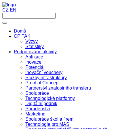
CZ
EN
Domů
OP TAK
Výzvy
Statistiky
Podporované aktivity
Aplikace
Inovace
Potenciál
Inovační vouchery
Služby infrastruktury
Proof of Concept
Partnerství znalostního transferu
Spolupráce
Technologické platformy
Digitální podnik
Poradenství
Marketing
Spolupráce škol a firem
Technologie pro MAS