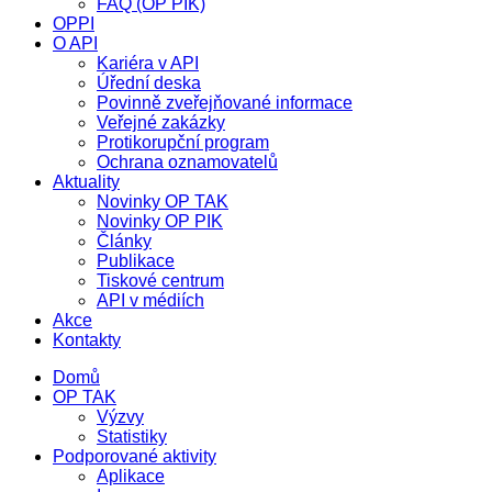
FAQ (OP PIK)
OPPI
O API
Kariéra v API
Úřední deska
Povinně zveřejňované informace
Veřejné zakázky
Protikorupční program
Ochrana oznamovatelů
Aktuality
Novinky OP TAK
Novinky OP PIK
Články
Publikace
Tiskové centrum
API v médiích
Akce
Kontakty
Domů
OP TAK
Výzvy
Statistiky
Podporované aktivity
Aplikace