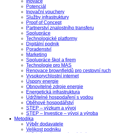
Inovace
Potenciál
Inovační vouchery
Služby infrastruktury
Proof of Concept
Partnerství znalostního transferu
Spolupráce
Technologické platformy
Digitální podnik
Poradenství
Marketing
Spolupráce škol a firem
Technologie pro MAS
Renovace brownfieldů pro cestovní ruch
Vysokorychlostní internet
Úspory energie
Obnovitelné zdroje energie
Energetická infrastruktura
Udržitelné hospodaření s vodou
Oběhové hospodářství
STEP – výzkum a vývoj
STEP – Investice – vývoj a výroba
Metodika
Výběr dodavatele
Velikost podniku