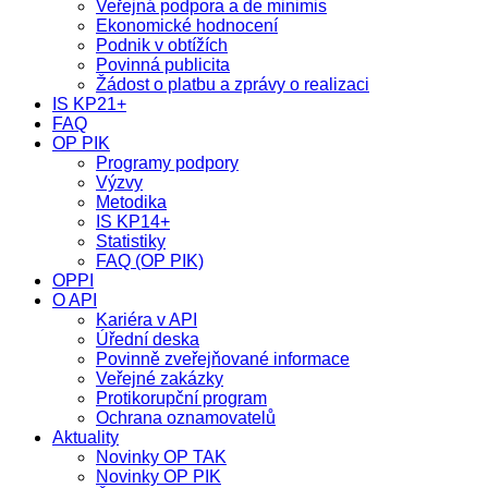
Veřejná podpora a de minimis
Ekonomické hodnocení
Podnik v obtížích
Povinná publicita
Žádost o platbu a zprávy o realizaci
IS KP21+
FAQ
OP PIK
Programy podpory
Výzvy
Metodika
IS KP14+
Statistiky
FAQ (OP PIK)
OPPI
O API
Kariéra v API
Úřední deska
Povinně zveřejňované informace
Veřejné zakázky
Protikorupční program
Ochrana oznamovatelů
Aktuality
Novinky OP TAK
Novinky OP PIK