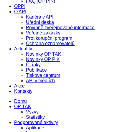
FAQ (OP PIK)
OPPI
O API
Kariéra v API
Úřední deska
Povinně zveřejňované informace
Veřejné zakázky
Protikorupční program
Ochrana oznamovatelů
Aktuality
Novinky OP TAK
Novinky OP PIK
Články
Publikace
Tiskové centrum
API v médiích
Akce
Kontakty
Domů
OP TAK
Výzvy
Statistiky
Podporované aktivity
Aplikace