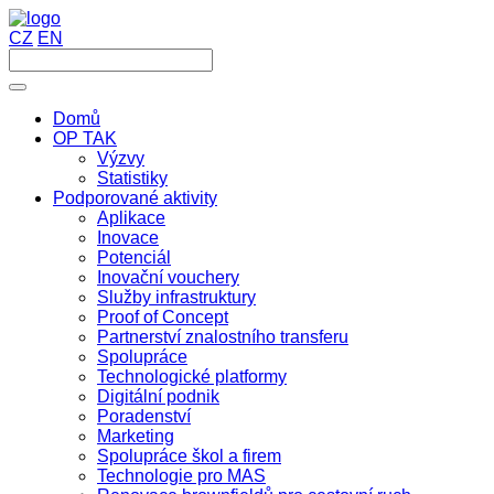
CZ
EN
Domů
OP TAK
Výzvy
Statistiky
Podporované aktivity
Aplikace
Inovace
Potenciál
Inovační vouchery
Služby infrastruktury
Proof of Concept
Partnerství znalostního transferu
Spolupráce
Technologické platformy
Digitální podnik
Poradenství
Marketing
Spolupráce škol a firem
Technologie pro MAS