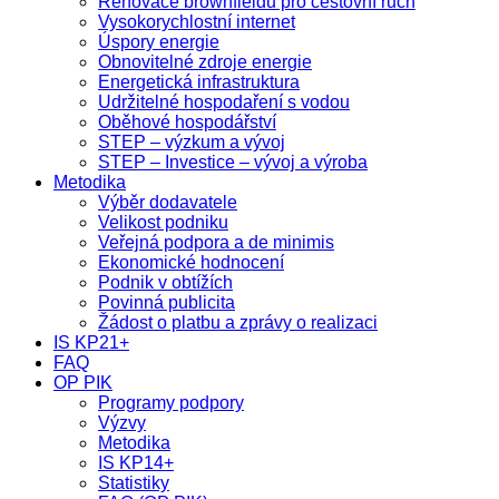
Renovace brownfieldů pro cestovní ruch
Vysokorychlostní internet
Úspory energie
Obnovitelné zdroje energie
Energetická infrastruktura
Udržitelné hospodaření s vodou
Oběhové hospodářství
STEP – výzkum a vývoj
STEP – Investice – vývoj a výroba
Metodika
Výběr dodavatele
Velikost podniku
Veřejná podpora a de minimis
Ekonomické hodnocení
Podnik v obtížích
Povinná publicita
Žádost o platbu a zprávy o realizaci
IS KP21+
FAQ
OP PIK
Programy podpory
Výzvy
Metodika
IS KP14+
Statistiky