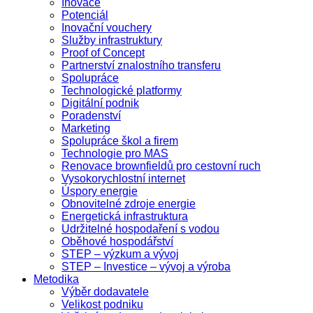
Inovace
Potenciál
Inovační vouchery
Služby infrastruktury
Proof of Concept
Partnerství znalostního transferu
Spolupráce
Technologické platformy
Digitální podnik
Poradenství
Marketing
Spolupráce škol a firem
Technologie pro MAS
Renovace brownfieldů pro cestovní ruch
Vysokorychlostní internet
Úspory energie
Obnovitelné zdroje energie
Energetická infrastruktura
Udržitelné hospodaření s vodou
Oběhové hospodářství
STEP – výzkum a vývoj
STEP – Investice – vývoj a výroba
Metodika
Výběr dodavatele
Velikost podniku