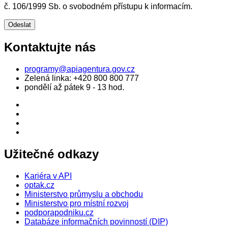
č. 106/1999 Sb. o svobodném přístupu k informacím.
Kontaktujte nás
programy@apiagentura.gov.cz
Zelená linka:
+420 800 800 777
pondělí až pátek 9 - 13 hod.
Užitečné odkazy
Kariéra v API
optak.cz
Ministerstvo průmyslu a obchodu
Ministerstvo pro místní rozvoj
podporapodniku.cz
Databáze informačních povinností (DIP)