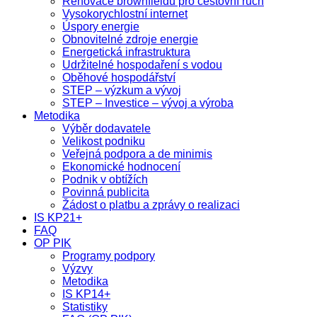
Renovace brownfieldů pro cestovní ruch
Vysokorychlostní internet
Úspory energie
Obnovitelné zdroje energie
Energetická infrastruktura
Udržitelné hospodaření s vodou
Oběhové hospodářství
STEP – výzkum a vývoj
STEP – Investice – vývoj a výroba
Metodika
Výběr dodavatele
Velikost podniku
Veřejná podpora a de minimis
Ekonomické hodnocení
Podnik v obtížích
Povinná publicita
Žádost o platbu a zprávy o realizaci
IS KP21+
FAQ
OP PIK
Programy podpory
Výzvy
Metodika
IS KP14+
Statistiky