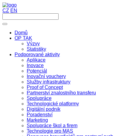
CZ
EN
Domů
OP TAK
Výzvy
Statistiky
Podporované aktivity
Aplikace
Inovace
Potenciál
Inovační vouchery
Služby infrastruktury
Proof of Concept
Partnerství znalostního transferu
Spolupráce
Technologické platformy
Digitální podnik
Poradenství
Marketing
Spolupráce škol a firem
Technologie pro MAS