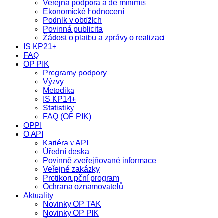
Veřejná podpora a de minimis
Ekonomické hodnocení
Podnik v obtížích
Povinná publicita
Žádost o platbu a zprávy o realizaci
IS KP21+
FAQ
OP PIK
Programy podpory
Výzvy
Metodika
IS KP14+
Statistiky
FAQ (OP PIK)
OPPI
O API
Kariéra v API
Úřední deska
Povinně zveřejňované informace
Veřejné zakázky
Protikorupční program
Ochrana oznamovatelů
Aktuality
Novinky OP TAK
Novinky OP PIK