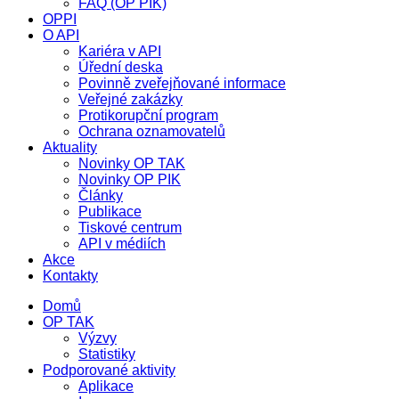
FAQ (OP PIK)
OPPI
O API
Kariéra v API
Úřední deska
Povinně zveřejňované informace
Veřejné zakázky
Protikorupční program
Ochrana oznamovatelů
Aktuality
Novinky OP TAK
Novinky OP PIK
Články
Publikace
Tiskové centrum
API v médiích
Akce
Kontakty
Domů
OP TAK
Výzvy
Statistiky
Podporované aktivity
Aplikace