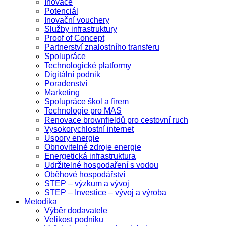
Inovace
Potenciál
Inovační vouchery
Služby infrastruktury
Proof of Concept
Partnerství znalostního transferu
Spolupráce
Technologické platformy
Digitální podnik
Poradenství
Marketing
Spolupráce škol a firem
Technologie pro MAS
Renovace brownfieldů pro cestovní ruch
Vysokorychlostní internet
Úspory energie
Obnovitelné zdroje energie
Energetická infrastruktura
Udržitelné hospodaření s vodou
Oběhové hospodářství
STEP – výzkum a vývoj
STEP – Investice – vývoj a výroba
Metodika
Výběr dodavatele
Velikost podniku