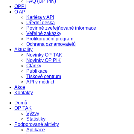
FAQ (OP PIK)
OPPI
O API
Kariéra v API
Úřední deska
Povinně zveřejňované informace
Veřejné zakázky
Protikorupční program
Ochrana oznamovatelů
Aktuality
Novinky OP TAK
Novinky OP PIK
Články
Publikace
Tiskové centrum
API v médiích
Akce
Kontakty
Domů
OP TAK
Výzvy
Statistiky
Podporované aktivity
Aplikace