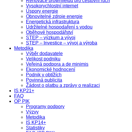
Renovace brownfieldů pro cestovní ruch
Vysokorychlostní internet
Úspory energie
Obnovitelné zdroje energie
Energetická infrastruktura
Udržitelné hospodaření s vodou
Oběhové hospodářství
STEP – výzkum a vývoj
STEP – Investice – vývoj a výroba
Metodika
Výběr dodavatele
Velikost podniku
Veřejná podpora a de minimis
Ekonomické hodnocení
Podnik v obtížích
Povinná publicita
Žádost o platbu a zprávy o realizaci
IS KP21+
FAQ
OP PIK
Programy podpory
Výzvy
Metodika
IS KP14+
Statistiky