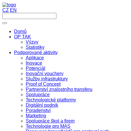
CZ
EN
Domů
OP TAK
Výzvy
Statistiky
Podporované aktivity
Aplikace
Inovace
Potenciál
Inovační vouchery
Služby infrastruktury
Proof of Concept
Partnerství znalostního transferu
Spolupráce
Technologické platformy
Digitální podnik
Poradenství
Marketing
Spolupráce škol a firem
Technologie pro MAS