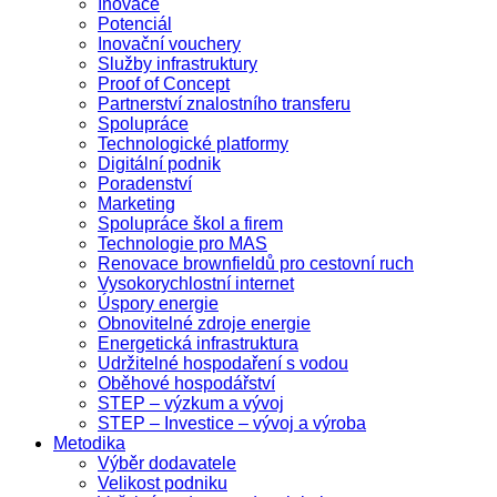
Inovace
Potenciál
Inovační vouchery
Služby infrastruktury
Proof of Concept
Partnerství znalostního transferu
Spolupráce
Technologické platformy
Digitální podnik
Poradenství
Marketing
Spolupráce škol a firem
Technologie pro MAS
Renovace brownfieldů pro cestovní ruch
Vysokorychlostní internet
Úspory energie
Obnovitelné zdroje energie
Energetická infrastruktura
Udržitelné hospodaření s vodou
Oběhové hospodářství
STEP – výzkum a vývoj
STEP – Investice – vývoj a výroba
Metodika
Výběr dodavatele
Velikost podniku