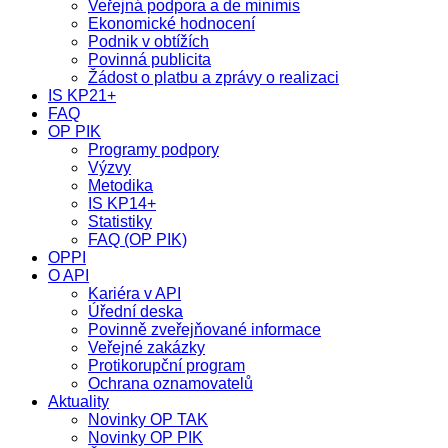
Veřejná podpora a de minimis
Ekonomické hodnocení
Podnik v obtížích
Povinná publicita
Žádost o platbu a zprávy o realizaci
IS KP21+
FAQ
OP PIK
Programy podpory
Výzvy
Metodika
IS KP14+
Statistiky
FAQ (OP PIK)
OPPI
O API
Kariéra v API
Úřední deska
Povinně zveřejňované informace
Veřejné zakázky
Protikorupční program
Ochrana oznamovatelů
Aktuality
Novinky OP TAK
Novinky OP PIK