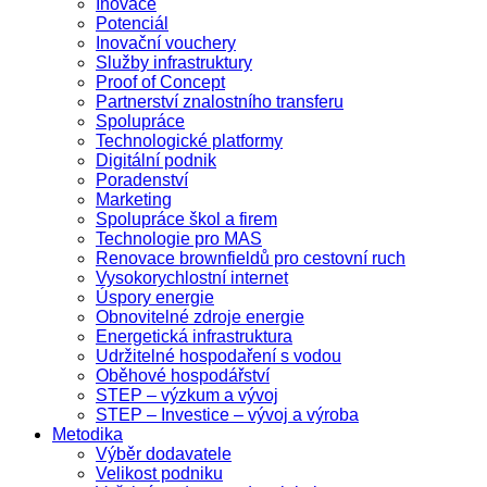
Inovace
Potenciál
Inovační vouchery
Služby infrastruktury
Proof of Concept
Partnerství znalostního transferu
Spolupráce
Technologické platformy
Digitální podnik
Poradenství
Marketing
Spolupráce škol a firem
Technologie pro MAS
Renovace brownfieldů pro cestovní ruch
Vysokorychlostní internet
Úspory energie
Obnovitelné zdroje energie
Energetická infrastruktura
Udržitelné hospodaření s vodou
Oběhové hospodářství
STEP – výzkum a vývoj
STEP – Investice – vývoj a výroba
Metodika
Výběr dodavatele
Velikost podniku