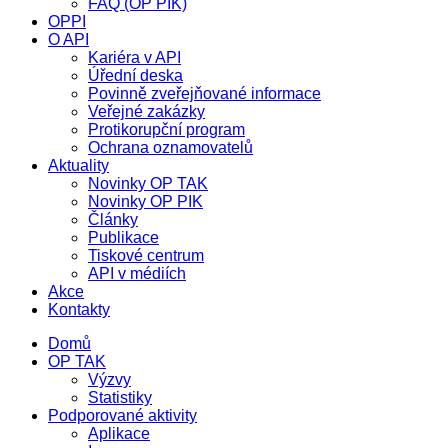
FAQ (OP PIK)
OPPI
O API
Kariéra v API
Úřední deska
Povinně zveřejňované informace
Veřejné zakázky
Protikorupční program
Ochrana oznamovatelů
Aktuality
Novinky OP TAK
Novinky OP PIK
Články
Publikace
Tiskové centrum
API v médiích
Akce
Kontakty
Domů
OP TAK
Výzvy
Statistiky
Podporované aktivity
Aplikace