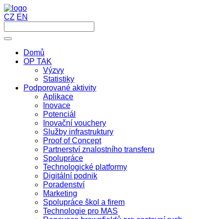
CZ
EN
Domů
OP TAK
Výzvy
Statistiky
Podporované aktivity
Aplikace
Inovace
Potenciál
Inovační vouchery
Služby infrastruktury
Proof of Concept
Partnerství znalostního transferu
Spolupráce
Technologické platformy
Digitální podnik
Poradenství
Marketing
Spolupráce škol a firem
Technologie pro MAS