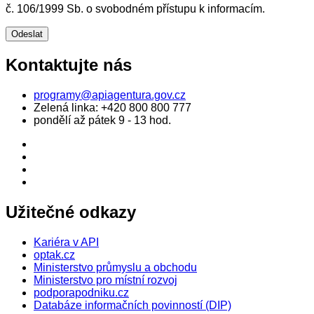
č. 106/1999 Sb. o svobodném přístupu k informacím.
Kontaktujte nás
programy@apiagentura.gov.cz
Zelená linka:
+420 800 800 777
pondělí až pátek 9 - 13 hod.
Užitečné odkazy
Kariéra v API
optak.cz
Ministerstvo průmyslu a obchodu
Ministerstvo pro místní rozvoj
podporapodniku.cz
Databáze informačních povinností (DIP)