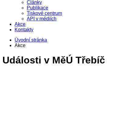
Články
Publikace
Tiskové centrum
API v médiích
Akce
Kontakty
Úvodní stránka
Akce
Události v
MěÚ Třebíč