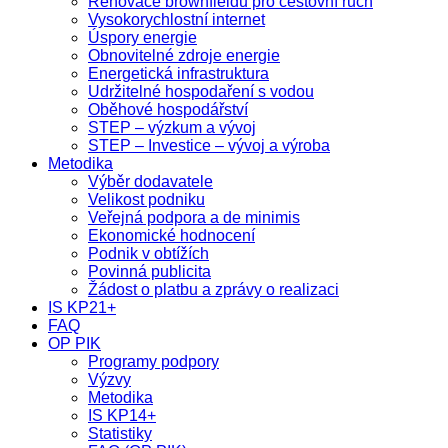
Renovace brownfieldů pro cestovní ruch
Vysokorychlostní internet
Úspory energie
Obnovitelné zdroje energie
Energetická infrastruktura
Udržitelné hospodaření s vodou
Oběhové hospodářství
STEP – výzkum a vývoj
STEP – Investice – vývoj a výroba
Metodika
Výběr dodavatele
Velikost podniku
Veřejná podpora a de minimis
Ekonomické hodnocení
Podnik v obtížích
Povinná publicita
Žádost o platbu a zprávy o realizaci
IS KP21+
FAQ
OP PIK
Programy podpory
Výzvy
Metodika
IS KP14+
Statistiky