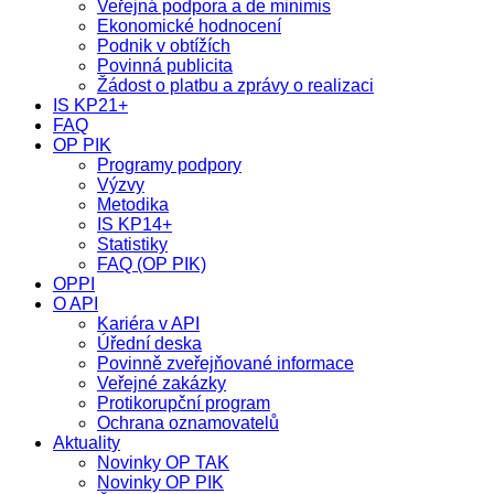
Veřejná podpora a de minimis
Ekonomické hodnocení
Podnik v obtížích
Povinná publicita
Žádost o platbu a zprávy o realizaci
IS KP21+
FAQ
OP PIK
Programy podpory
Výzvy
Metodika
IS KP14+
Statistiky
FAQ (OP PIK)
OPPI
O API
Kariéra v API
Úřední deska
Povinně zveřejňované informace
Veřejné zakázky
Protikorupční program
Ochrana oznamovatelů
Aktuality
Novinky OP TAK
Novinky OP PIK