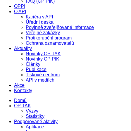
FAQ (OP PIK)
OPPI
O API
Kariéra v API
Úřední deska
Povinně zveřejňované informace
Veřejné zakázky
Protikorupční program
Ochrana oznamovatelů
Aktuality
Novinky OP TAK
Novinky OP PIK
Články
Publikace
Tiskové centrum
API v médiích
Akce
Kontakty
Domů
OP TAK
Výzvy
Statistiky
Podporované aktivity
Aplikace