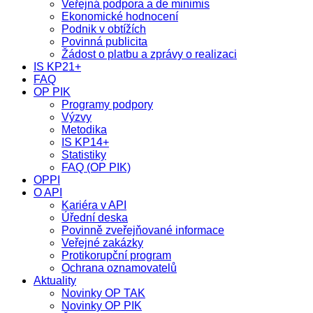
Veřejná podpora a de minimis
Ekonomické hodnocení
Podnik v obtížích
Povinná publicita
Žádost o platbu a zprávy o realizaci
IS KP21+
FAQ
OP PIK
Programy podpory
Výzvy
Metodika
IS KP14+
Statistiky
FAQ (OP PIK)
OPPI
O API
Kariéra v API
Úřední deska
Povinně zveřejňované informace
Veřejné zakázky
Protikorupční program
Ochrana oznamovatelů
Aktuality
Novinky OP TAK
Novinky OP PIK