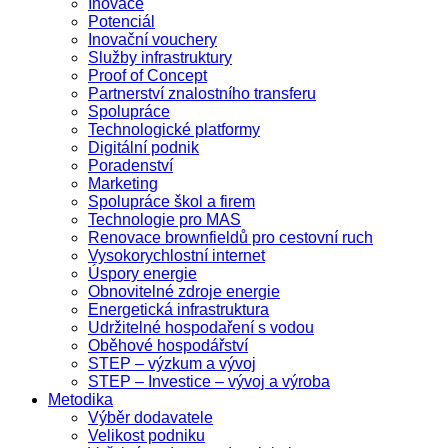
Inovace
Potenciál
Inovační vouchery
Služby infrastruktury
Proof of Concept
Partnerství znalostního transferu
Spolupráce
Technologické platformy
Digitální podnik
Poradenství
Marketing
Spolupráce škol a firem
Technologie pro MAS
Renovace brownfieldů pro cestovní ruch
Vysokorychlostní internet
Úspory energie
Obnovitelné zdroje energie
Energetická infrastruktura
Udržitelné hospodaření s vodou
Oběhové hospodářství
STEP – výzkum a vývoj
STEP – Investice – vývoj a výroba
Metodika
Výběr dodavatele
Velikost podniku