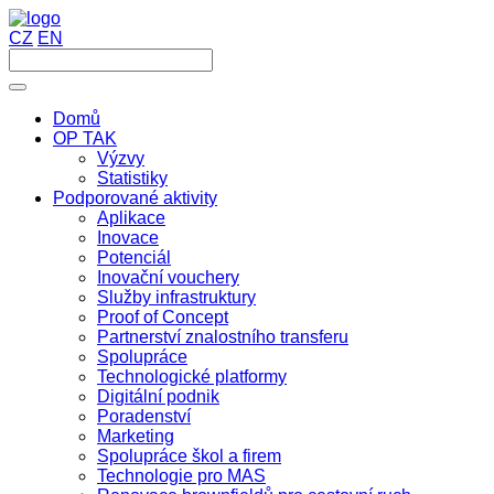
CZ
EN
Domů
OP TAK
Výzvy
Statistiky
Podporované aktivity
Aplikace
Inovace
Potenciál
Inovační vouchery
Služby infrastruktury
Proof of Concept
Partnerství znalostního transferu
Spolupráce
Technologické platformy
Digitální podnik
Poradenství
Marketing
Spolupráce škol a firem
Technologie pro MAS