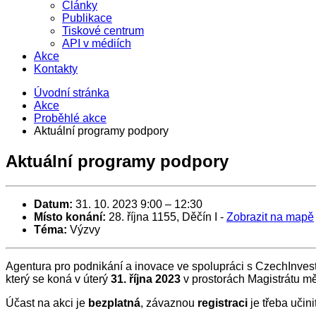
Články
Publikace
Tiskové centrum
API v médiích
Akce
Kontakty
Úvodní stránka
Akce
Proběhlé akce
Aktuální programy podpory
Aktuální programy podpory
Datum:
31. 10. 2023 9:00
–
12:30
Místo konání:
28. října 1155, Děčín I
-
Zobrazit na mapě
Téma:
Výzvy
Agentura pro podnikání a inovace ve spolupráci s CzechInves
který se koná v úterý
31. října 2023
v prostorách Magistrátu m
Účast na akci je
bezplatná
, závaznou
registraci
je třeba učini