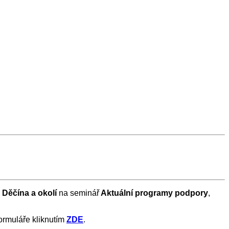
z
Děčína a okolí
na seminář
Aktuální programy podpory
,
formuláře kliknutím
ZDE
.