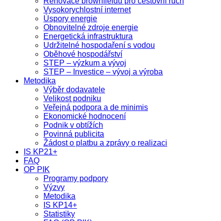
Renovace brownfieldů pro cestovní ruch
Vysokorychlostní internet
Úspory energie
Obnovitelné zdroje energie
Energetická infrastruktura
Udržitelné hospodaření s vodou
Oběhové hospodářství
STEP – výzkum a vývoj
STEP – Investice – vývoj a výroba
Metodika
Výběr dodavatele
Velikost podniku
Veřejná podpora a de minimis
Ekonomické hodnocení
Podnik v obtížích
Povinná publicita
Žádost o platbu a zprávy o realizaci
IS KP21+
FAQ
OP PIK
Programy podpory
Výzvy
Metodika
IS KP14+
Statistiky